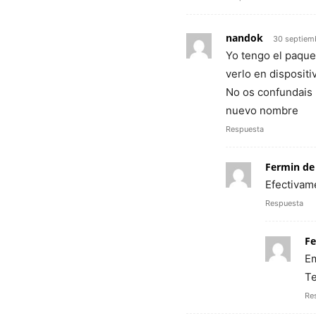
nandok
30 septiem
Yo tengo el paque
verlo en dispositi
No os confundais 
nuevo nombre
Respuesta
Fermin de
Efectivam
Respuesta
Fe
Em
Te
Re