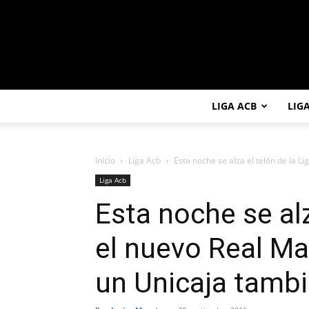
LIGA ACB
LIG
Inicio
Liga Acb
Esta noche se alza el telón de la Lig
Liga Acb
Esta noche se alz
el nuevo Real Ma
un Unicaja tamb