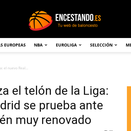
AS EUROPEAS
NBA
EUROLIGA
SELECCIÓN
ME
Encestando.es
a: el nuevo Real...
a el telón de la Liga:
drid se prueba ante
ién muy renovado