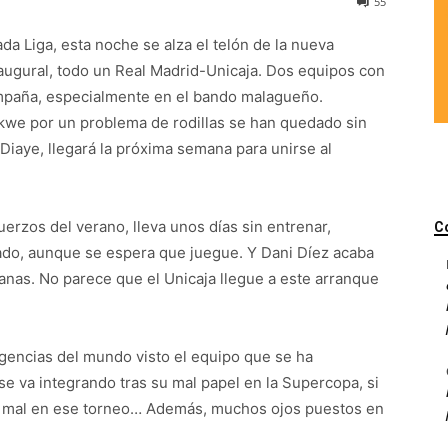
55
a Liga, esta noche se alza el telón de la nueva
augural, todo un Real Madrid-Unicaja. Dos equipos con
mpaña, especialmente en el bando malagueño.
kwe por un problema de rodillas se han quedado sin
N’Diaye, llegará la próxima semana para unirse al
fuerzos del verano, lleva unos días sin entrenar,
C
iado, aunque se espera que juegue. Y Dani Díez acaba
anas. No parece que el Unicaja llegue a este arranque
igencias del mundo visto el equipo que se ha
e va integrando tras su mal papel en la Supercopa, si
y mal en ese torneo… Además, muchos ojos puestos en