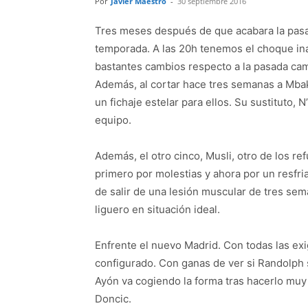
Por
Javier Maestro
-
30 septiembre 2016
Tres meses después de que acabara la pasad
temporada. A las 20h tenemos el choque in
bastantes cambios respecto a la pasada ca
Además, al cortar hace tres semanas a Mba
un fichaje estelar para ellos. Su sustituto, 
equipo.
Además, el otro cinco, Musli, otro de los re
primero por molestias y ahora por un resfr
de salir de una lesión muscular de tres sem
liguero en situación ideal.
Enfrente el nuevo Madrid. Con todas las ex
configurado. Con ganas de ver si Randolph s
Ayón va cogiendo la forma tras hacerlo mu
Doncic.