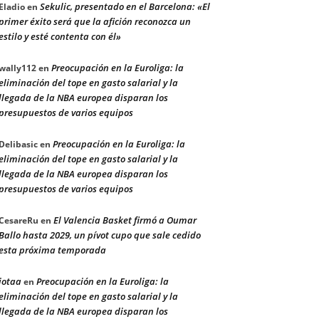
Sekulic, presentado en el Barcelona: «El
Eladio
en
primer éxito será que la afición reconozca un
estilo y esté contenta con él»
Preocupación en la Euroliga: la
wally112
en
eliminación del tope en gasto salarial y la
llegada de la NBA europea disparan los
presupuestos de varios equipos
Preocupación en la Euroliga: la
Delibasic
en
eliminación del tope en gasto salarial y la
llegada de la NBA europea disparan los
presupuestos de varios equipos
El Valencia Basket firmó a Oumar
CesareRu
en
Ballo hasta 2029, un pívot cupo que sale cedido
esta próxima temporada
jotaa
Preocupación en la Euroliga: la
en
eliminación del tope en gasto salarial y la
llegada de la NBA europea disparan los