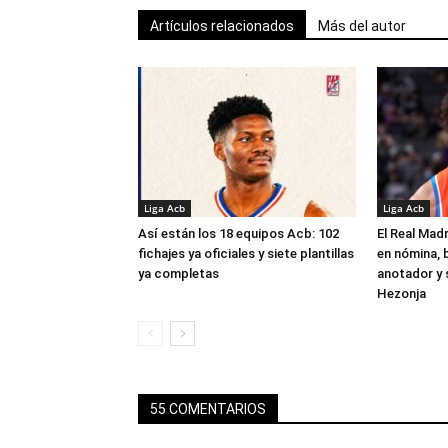
Artículos relacionados
Más del autor
Liga Acb
Liga Acb
Así están los 18 equipos Acb: 102
El Real Madr
fichajes ya oficiales y siete plantillas
en nómina, 
ya completas
anotador y s
Hezonja
55 COMENTARIOS