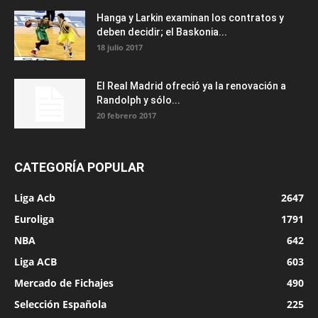
Hanga y Larkin examinan los contratos y
deben decidir; el Baskonia...
18 julio 2017
El Real Madrid ofreció ya la renovación a
Randolph y sólo...
20 febrero 2017
CATEGORÍA POPULAR
Liga Acb
2647
Euroliga
1791
NBA
642
Liga ACB
603
Mercado de Fichajes
490
Selección Española
225