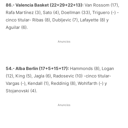
86.- Valencia Basket (22+29+22+13):
Van Rossom (17),
Rafa Martínez (3), Sato (4), Doellman (33), Triguero (-) -
cinco titular- Ribas (8), Dubljevic (7), Lafayette (8) y
Aguilar (6).
Anuncios
54.- Alba Berlin (17+5+15+17):
Hammonds (8), Logan
(12), King (5), Jagla (6), Radosevic (10) -cinco titular-
Vargas (-), Kendall (1), Reddinig (8), Wohlfarth (-) y
Stojanovski (4).
Anuncios