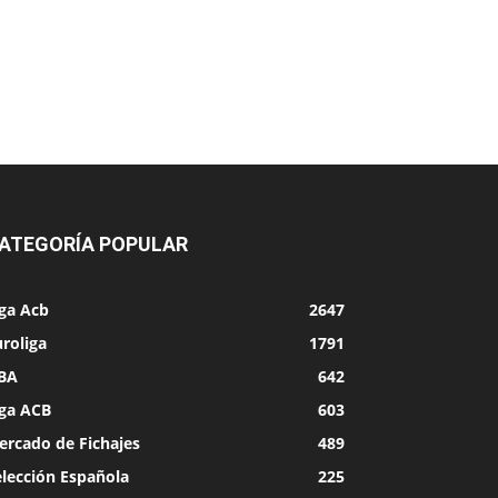
ATEGORÍA POPULAR
iga Acb
2647
roliga
1791
BA
642
iga ACB
603
ercado de Fichajes
489
elección Española
225