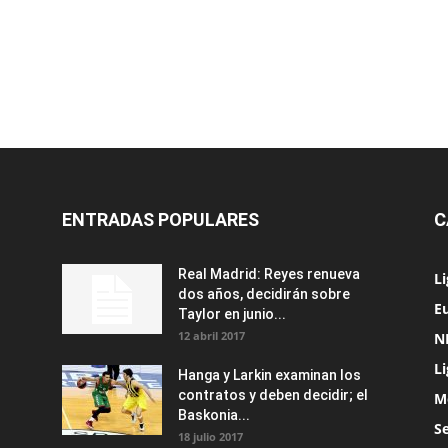
ENTRADAS POPULARES
C
Real Madrid: Reyes renueva
L
dos años, decidirán sobre
Eu
Taylor en junio...
12 abril 2017
N
L
Hanga y Larkin examinan los
contratos y deben decidir; el
M
Baskonia...
S
18 julio 2017