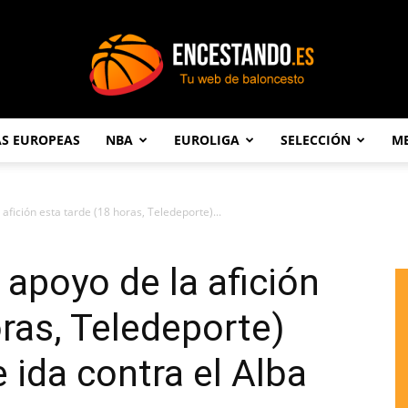
AS EUROPEAS
NBA
EUROLIGA
SELECCIÓN
ME
Encestando.es
 afición esta tarde (18 horas, Teledeporte)...
 apoyo de la afición
oras, Teledeporte)
e ida contra el Alba