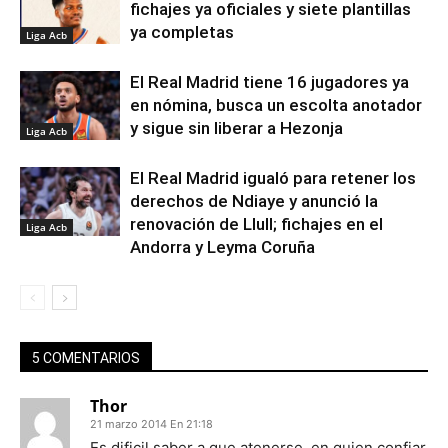
fichajes ya oficiales y siete plantillas
ya completas
Liga Acb
El Real Madrid tiene 16 jugadores ya
en nómina, busca un escolta anotador
y sigue sin liberar a Hezonja
Liga Acb
El Real Madrid igualó para retener los
derechos de Ndiaye y anunció la
renovación de Llull; fichajes en el
Liga Acb
Andorra y Leyma Coruña
5 COMENTARIOS
Thor
21 marzo 2014 En 21:18
Es dificil saber a que atenerse, en quien confiar