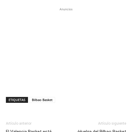
Anuncios
ETIQUETAS
Bilbao Basket
Artículo anterior
Artículo siguiente
El Valencia Basket está
¡Huelga del Bilbao Basket