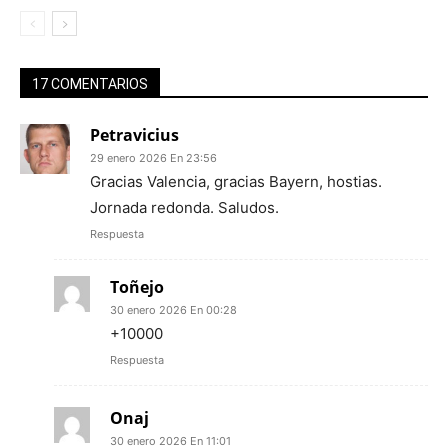
17 COMENTARIOS
Petravicius
29 enero 2026 En 23:56
Gracias Valencia, gracias Bayern, hostias.
Jornada redonda. Saludos.
Respuesta
Toñejo
30 enero 2026 En 00:28
+10000
Respuesta
Onaj
30 enero 2026 En 11:01