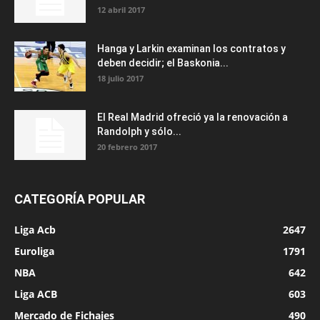
12 abril 2017
Hanga y Larkin examinan los contratos y
deben decidir; el Baskonia...
18 julio 2017
El Real Madrid ofreció ya la renovación a
Randolph y sólo...
20 febrero 2017
CATEGORÍA POPULAR
Liga Acb
2647
Euroliga
1791
NBA
642
Liga ACB
603
Mercado de Fichajes
490