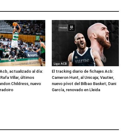
Liga ACB
Acb, actualizado al día:
El tracking diario de fichajes Acb:
Rafa Villar, últimos
Cameron Hunt, al Unicaja; Vautier,
randon Childress, nuevo
nuevo pívot del Bilbao Basket; Dani
radoiro
García, renovado en Lleida