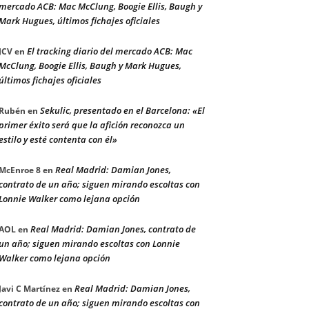
mercado ACB: Mac McClung, Boogie Ellis, Baugh y
Mark Hugues, últimos fichajes oficiales
El tracking diario del mercado ACB: Mac
JCV
en
McClung, Boogie Ellis, Baugh y Mark Hugues,
últimos fichajes oficiales
Sekulic, presentado en el Barcelona: «El
Rubén
en
primer éxito será que la afición reconozca un
estilo y esté contenta con él»
Real Madrid: Damian Jones,
McEnroe 8
en
contrato de un año; siguen mirando escoltas con
Lonnie Walker como lejana opción
Real Madrid: Damian Jones, contrato de
AOL
en
un año; siguen mirando escoltas con Lonnie
Walker como lejana opción
Real Madrid: Damian Jones,
Javi C Martínez
en
contrato de un año; siguen mirando escoltas con