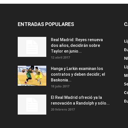
ENTRADAS POPULARES
C
Real Madrid: Reyes renueva
L
dos años, decidirán sobre
Eu
Taylor en junio...
12 abril 2017
N
L
Hanga y Larkin examinan los
contratos y deben decidir; el
M
Baskonia...
S
18 julio 2017
C
El Real Madrid ofreció ya la
E
renovación a Randolph y sólo...
20 febrero 2017