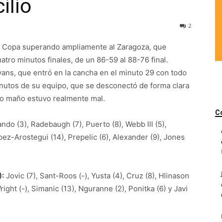
ilio
2
 la Copa superando ampliamente al Zaragoza, que
atro minutos finales, de un 86-59 al 88-76 final.
vans, que entró en la cancha en el minuto 29 con todo
inutos de su equipo, que se desconectó de forma clara
po maño estuvo realmente mal.
C
ndo (3), Radebaugh (7), Puerto (8), Webb III (5),
López-Arostegui (14), Prepelic (6), Alexander (9), Jones
:
Jovic (7), Sant-Roos (-), Yusta (4), Cruz (8), Hlinason
Wright (-), Simanic (13), Nguranne (2), Ponitka (6) y Javi