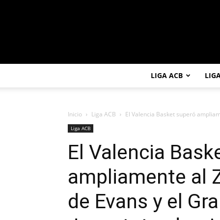
LIGA ACB
LIG
Inicio
Liga ACB
El Valencia Basket superó ampliam
Liga ACB
El Valencia Bask
ampliamente al Z
de Evans y el Gra