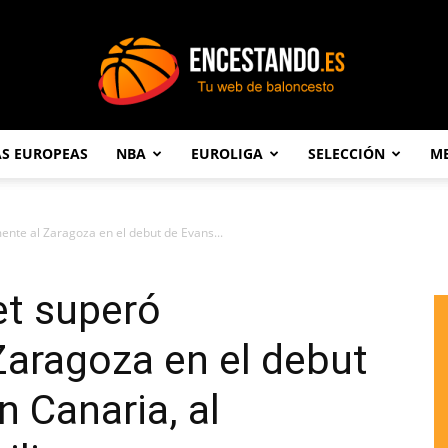
AS EUROPEAS
NBA
EUROLIGA
SELECCIÓN
ME
Encestando.es
ente al Zaragoza en el debut de Evans...
et superó
aragoza en el debut
n Canaria, al