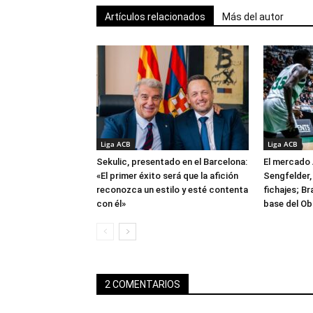
Artículos relacionados
Más del autor
Liga ACB
Liga ACB
Sekulic, presentado en el Barcelona:
El mercado 
«El primer éxito será que la afición
Sengfelder, 
reconozca un estilo y esté contenta
fichajes; B
con él»
base del Ob
2 COMENTARIOS