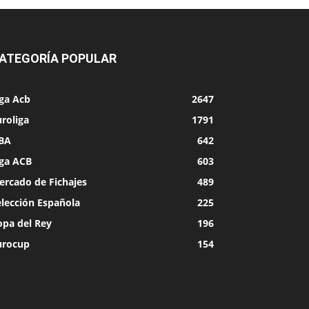
ATEGORÍA POPULAR
iga Acb
2647
roliga
1791
BA
642
iga ACB
603
ercado de Fichajes
489
elección Española
225
opa del Rey
196
urocup
154