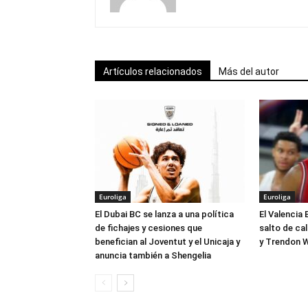
Artículos relacionados
Más del autor
Euroliga
Euroliga
El Dubai BC se lanza a una política
El Valencia 
de fichajes y cesiones que
salto de ca
benefician al Joventut y el Unicaja y
y Trendon W
anuncia también a Shengelia