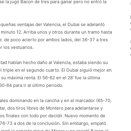
e la jugó Bacon de tres para ganar pero no entró la
equeñas ventajas del Valencia, el Dubai se adelantó
l minuto 12. Arriba unos y otros durante un tramo hasta
se de poco acierto por ambos lados, del 36-37 a tres
 los vestuarios.
itad habían hecho daño al Valencia, estaba siendo su
 triple en el segundo cuarto. El Dubai siguió mejor en
su máxima renta. El 56-62 en el 28′ fue la última
60-64 para ir al último periodo.
cales dominando en la cancha y en el marcador (65-70,
ar, dos tiros libres de Montero para adelantarse y
utos finales con todo por decidir. Nuevo momento de
l 76-73 a dos de la conclusión. Sin embargo, empató
 Llegó la canasta clave de Moore y no acertó Bacon el