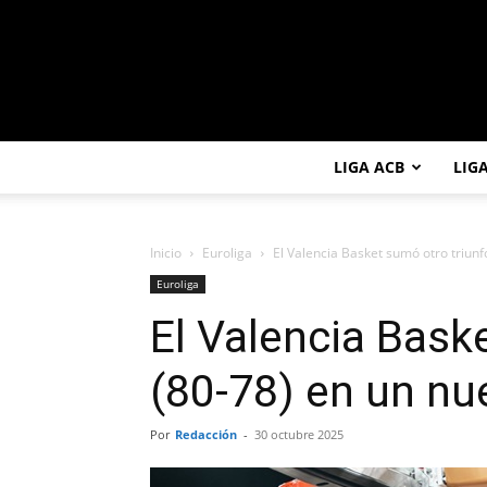
LIGA ACB
LIG
Inicio
Euroliga
El Valencia Basket sumó otro triunfo
Euroliga
El Valencia Bask
(80-78) en un nue
Por
Redacción
-
30 octubre 2025