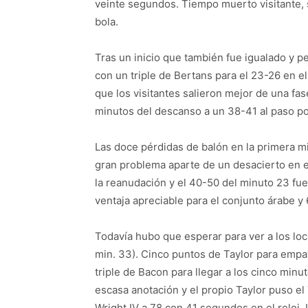
veinte segundos. Tiempo muerto visitante, s
bola.
Tras un inicio que también fue igualado y p
con un triple de Bertans para el 23-26 en e
que los visitantes salieron mejor de una fa
minutos del descanso a un 38-41 al paso por
Las doce pérdidas de balón en la primera m
gran problema aparte de un desacierto en el
la reanudación y el 40-50 del minuto 23 fue 
ventaja apreciable para el conjunto árabe y 
Todavía hubo que esperar para ver a los lo
min. 33). Cinco puntos de Taylor para empat
triple de Bacon para llegar a los cinco min
escasa anotación y el propio Taylor puso e
Wright IV a 78 con 41 segundos en el reloj.