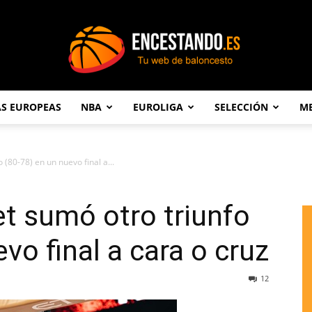
AS EUROPEAS
NBA
EUROLIGA
SELECCIÓN
ME
Encestando.es
 (80-78) en un nuevo final a...
et sumó otro triunfo
vo final a cara o cruz
12