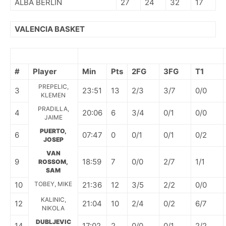
ALBA BERLIN
27
24
32
17
VALENCIA BASKET
#
Player
Min
Pts
2FG
3FG
T1
PREPELIC,
3
23:51
13
2/3
3/7
0/0
KLEMEN
PRADILLA,
4
20:06
6
3/4
0/1
0/0
JAIME
PUERTO,
6
07:47
0
0/1
0/1
0/2
JOSEP
VAN
9
18:59
7
0/0
2/7
1/1
ROSSOM,
SAM
10
TOBEY, MIKE
21:36
12
3/5
2/2
0/0
KALINIC,
12
21:04
10
2/4
0/2
6/7
NIKOLA
DUBLJEVIC
14
17:02
2
0/0
0/1
2/2