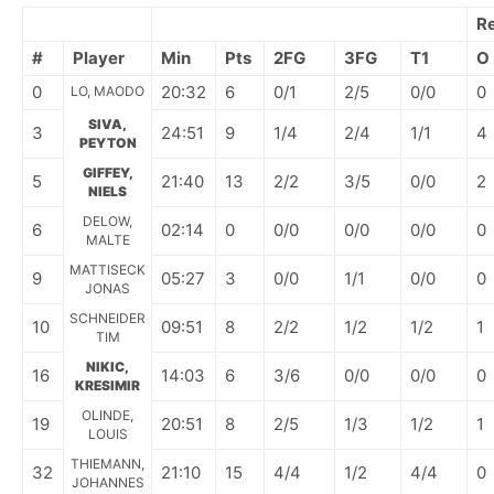
R
#
Player
Min
Pts
2FG
3FG
T1
O
0
20:32
6
0/1
2/5
0/0
0
LO, MAODO
SIVA,
3
24:51
9
1/4
2/4
1/1
4
PEYTON
GIFFEY,
5
21:40
13
2/2
3/5
0/0
2
NIELS
DELOW,
6
02:14
0
0/0
0/0
0/0
0
MALTE
MATTISECK
9
05:27
3
0/0
1/1
0/0
0
JONAS
SCHNEIDER
10
09:51
8
2/2
1/2
1/2
1
TIM
NIKIC,
16
14:03
6
3/6
0/0
0/0
0
KRESIMIR
OLINDE,
19
20:51
8
2/5
1/3
1/2
1
LOUIS
THIEMANN,
32
21:10
15
4/4
1/2
4/4
0
JOHANNES