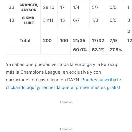
GRANGER,
33
28:10
17
1/4
5/7
0/0
1
JAYSON
SIKMA,
43
31:11
15
6/7
1/3
0/0
3
LUKE
2
Total
200
100
21/35
17/32
7/9
12
60.0%
53.1%
77.8%
Ya sabes que puedes ver toda la Euroliga y la Eurocup,
más la Champions League, en exclusiva y con
narraciones en castellano en DAZN.
Puedes suscribirte
clickando aquí ¡y recuerda que el primer mes es gratis!
Anuncios
Anuncios