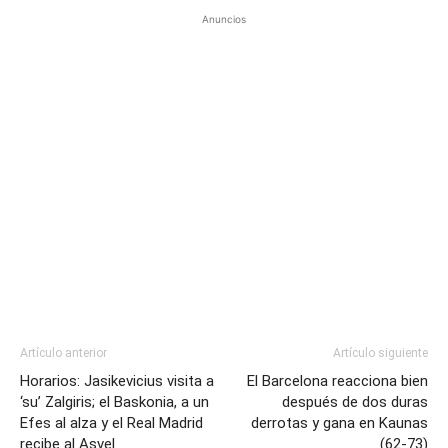
Anuncios
Artículo anterior
Artículo siguiente
Horarios: Jasikevicius visita a
El Barcelona reacciona bien
‘su’ Zalgiris; el Baskonia, a un
después de dos duras
Efes al alza y el Real Madrid
derrotas y gana en Kaunas
recibe al Asvel
(62-73)