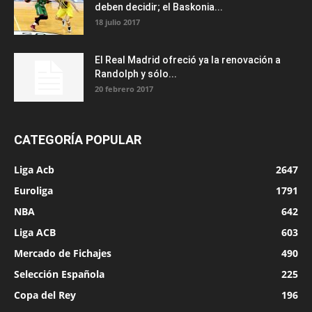
deben decidir; el Baskonia...
18 julio 2017
El Real Madrid ofreció ya la renovación a
Randolph y sólo...
20 febrero 2017
CATEGORÍA POPULAR
Liga Acb
2647
Euroliga
1791
NBA
642
Liga ACB
603
Mercado de Fichajes
490
Selección Española
225
Copa del Rey
196