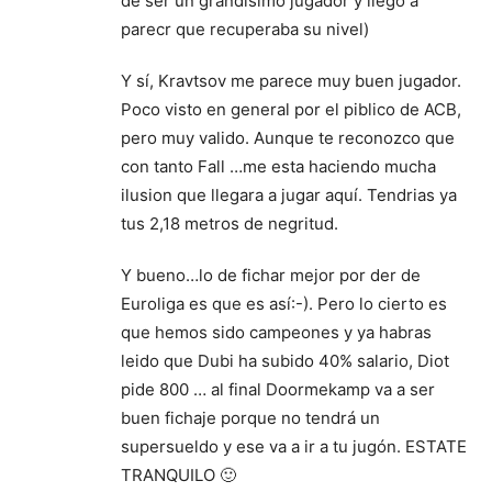
de ser un grandisimo jugador y llego a
parecr que recuperaba su nivel)
Y sí, Kravtsov me parece muy buen jugador.
Poco visto en general por el piblico de ACB,
pero muy valido. Aunque te reconozco que
con tanto Fall …me esta haciendo mucha
ilusion que llegara a jugar aquí. Tendrias ya
tus 2,18 metros de negritud.
Y bueno…lo de fichar mejor por der de
Euroliga es que es así:-). Pero lo cierto es
que hemos sido campeones y ya habras
leido que Dubi ha subido 40% salario, Diot
pide 800 … al final Doormekamp va a ser
buen fichaje porque no tendrá un
supersueldo y ese va a ir a tu jugón. ESTATE
TRANQUILO 🙂