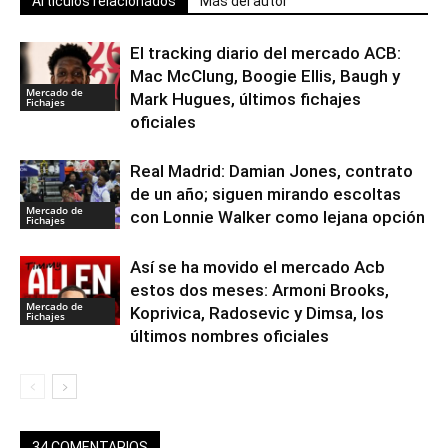
Artículos relacionados
Más del autor
El tracking diario del mercado ACB:
Mac McClung, Boogie Ellis, Baugh y
Mercado de
Mark Hugues, últimos fichajes
Fichajes
oficiales
Real Madrid: Damian Jones, contrato
de un año; siguen mirando escoltas
Mercado de
con Lonnie Walker como lejana opción
Fichajes
Así se ha movido el mercado Acb
estos dos meses: Armoni Brooks,
Mercado de
Koprivica, Radosevic y Dimsa, los
Fichajes
últimos nombres oficiales
34 COMENTARIOS