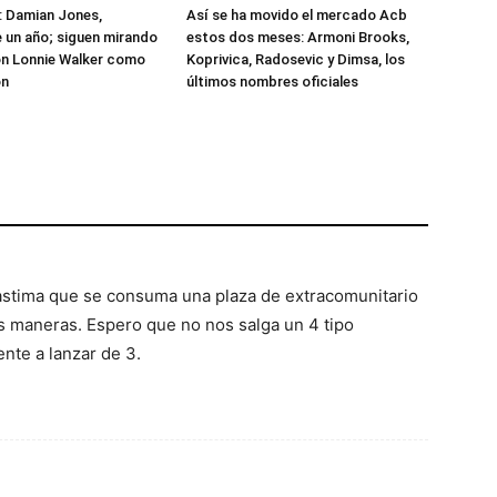
: Damian Jones,
Así se ha movido el mercado Acb
 un año; siguen mirando
estos dos meses: Armoni Brooks,
on Lonnie Walker como
Koprivica, Radosevic y Dimsa, los
ón
últimos nombres oficiales
astima que se consuma una plaza de extracomunitario
 maneras. Espero que no nos salga un 4 tipo
nte a lanzar de 3.