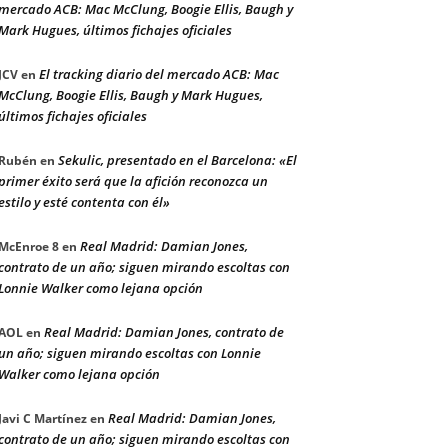
mercado ACB: Mac McClung, Boogie Ellis, Baugh y
Mark Hugues, últimos fichajes oficiales
El tracking diario del mercado ACB: Mac
JCV
en
McClung, Boogie Ellis, Baugh y Mark Hugues,
últimos fichajes oficiales
Sekulic, presentado en el Barcelona: «El
Rubén
en
primer éxito será que la afición reconozca un
estilo y esté contenta con él»
Real Madrid: Damian Jones,
McEnroe 8
en
contrato de un año; siguen mirando escoltas con
Lonnie Walker como lejana opción
Real Madrid: Damian Jones, contrato de
AOL
en
un año; siguen mirando escoltas con Lonnie
Walker como lejana opción
Real Madrid: Damian Jones,
Javi C Martínez
en
contrato de un año; siguen mirando escoltas con