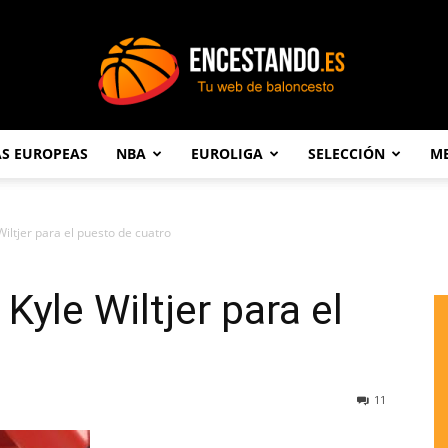
AS EUROPEAS
NBA
EUROLIGA
SELECCIÓN
ME
Encestando.es
 Wiltjer para el puesto de cuatro
 Kyle Wiltjer para el
o
11