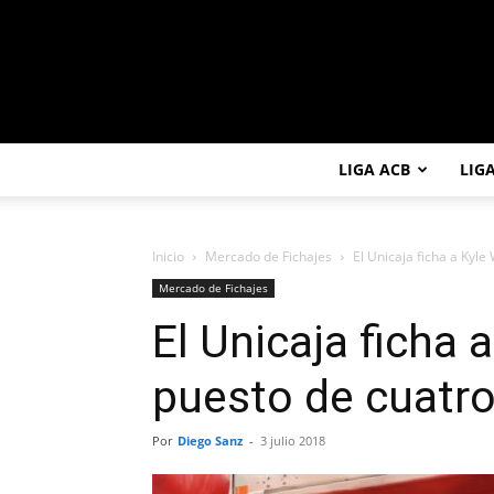
LIGA ACB
LIG
Inicio
Mercado de Fichajes
El Unicaja ficha a Kyle
Mercado de Fichajes
El Unicaja ficha a
puesto de cuatr
Por
Diego Sanz
-
3 julio 2018