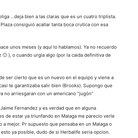
iga …deja bien a las claras que es un cuatro triplista.
Plaza consiguió acallar tanta boca crutica con esa
hace unos meses (y aqui lo hablamos). Ya no recuerdo
🙁 ), o cuando urgía algo (por la caida definitiva de
de ser cierto que es un nuevo en el equipo y viene a
casi te garantizaba salir bien (Brooks). Supongo que
ya no arriesgaran con un americano “jugón”
r Jaime Fernandez y es verdad que en alguna
ses de estar ya triunfando en Malaga me parecio verle
o a mejor. Pr supuesto que pensaba en un Malaga o
 esto ya posible, dudo de si Herbalife seria opcion.