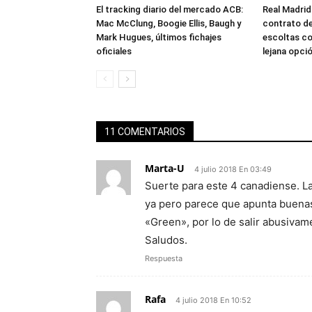
El tracking diario del mercado ACB:
Real Madrid
Mac McClung, Boogie Ellis, Baugh y
contrato de
Mark Hugues, últimos fichajes
escoltas c
oficiales
lejana opci
11 COMENTARIOS
Marta-U
4 julio 2018 En 03:49
Suerte para este 4 canadiense. L
ya pero parece que apunta buenas
«Green», por lo de salir abusivame
Saludos.
Respuesta
Rafa
4 julio 2018 En 10:52