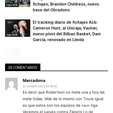
fichajes; Brandon Childress, nuevo
Liga ACB
base del Obradoiro
El tracking diario de fichajes Acb:
Cameron Hunt, al Unicaja; Vautier,
nuevo pívot del Bilbao Basket; Dani
Liga ACB
García, renovado en Lleida
28 COMENTARIOS
Mercadona
22 octubre 2023 En 19:42
Es decir que Robertson no mete una y hoy las
mete todas. Más de lo mismo con Toure Igual
es que estos son los equipos de «su» liga.
Veremos el jueves contra Zalgiris Lo de