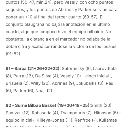
puntos (50-47, min.24), pero Vesely, con ocho puntos
seguidos, y los puntos de Abrines y Parker servían para
poner un +10 al final del tercer cuarto (69-57). El
conjunto blaugrana no bajó la anotación en el último
cuarto, algo que tampoco hizo el equipo bilbaíno. No
obstante, la distancia en el marcador no bajaba de la
doble cifra y acabó cerrándose la victoria de los locales
(91-82).
91 – Barça (21+26+22+22):
Satoransky (8), Laprovittola
(8), Parra (13), Da Silva (4), Vesely 10) – cinco inicial-,
Brizuela (2), Willy (20), Abrines (9), Jokubaitis (3), Pauli
(6), Parker (6), Nnaji (2).
82 – Surne Bilbao Basket (19+20+18+25):
Smith (20),
Pantzar (12), Rabaseda (4), Tsalmpouris (7), Hlinason (6) -
equipo inicial-, Killeya-Jones (11), Renfroe (-), Kullamae