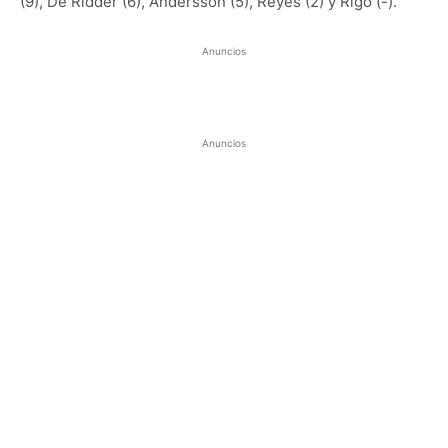
(9), De Ridder (6), Andersson (5), Reyes (2) y Rigo (-).
Anuncios
Anuncios