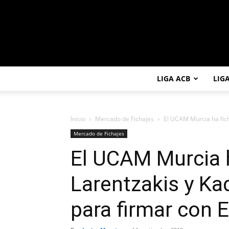
LIGA ACB
LIG
Inicio
Mercado de Fichajes
El UCAM Murcia ha ficha
Mercado de Fichajes
El UCAM Murcia h
Larentzakis y Kad
para firmar con 