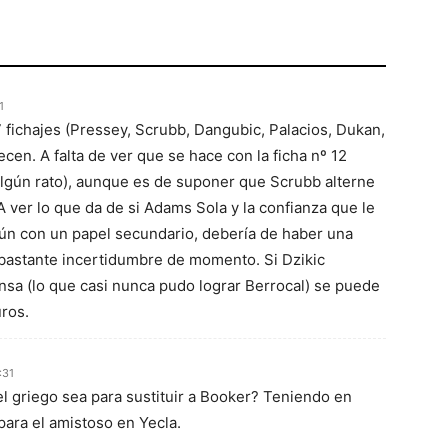
1
 7 fichajes (Pressey, Scrubb, Dangubic, Palacios, Dukan,
cen. A falta de ver que se hace con la ficha nº 12
algún rato), aunque es de suponer que Scrubb alterne
A ver lo que da de si Adams Sola y la confianza que le
ún con un papel secundario, debería de haber una
 bastante incertidumbre de momento. Si Dzikic
nsa (lo que casi nunca pudo lograr Berrocal) se puede
ros.
:31
del griego sea para sustituir a Booker? Teniendo en
ara el amistoso en Yecla.