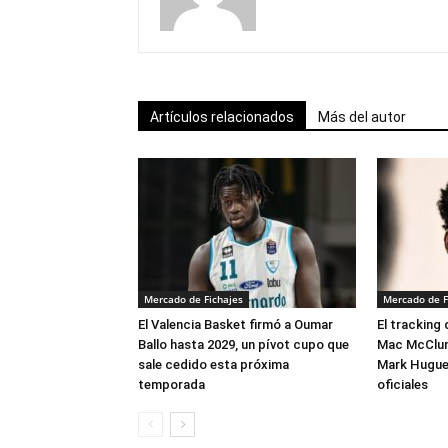
Artículos relacionados
Más del autor
Mercado de Fichajes
Mercado de F
El Valencia Basket firmó a Oumar
El tracking
Ballo hasta 2029, un pívot cupo que
Mac McClung
sale cedido esta próxima
Mark Hugues
temporada
oficiales