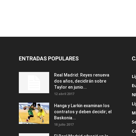
ENTRADAS POPULARES
C
Real Madrid: Reyes renueva
L
dos años, decidirán sobre
Eu
Taylor en junio...
12 abril 2017
N
L
Hanga y Larkin examinan los
contratos y deben decidir; el
M
Baskonia...
S
18 julio 2017
C