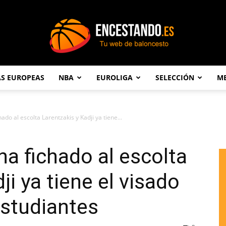
AS EUROPEAS
NBA
EUROLIGA
SELECCIÓN
ME
Encestando.es
do al escolta Larentzakis y Kadji ya tiene...
a fichado al escolta
ji ya tiene el visado
Estudiantes