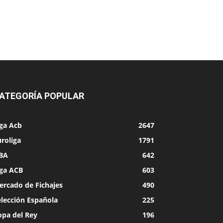
ATEGORÍA POPULAR
iga Acb
2647
roliga
1791
BA
642
iga ACB
603
ercado de Fichajes
490
elección Española
225
opa del Rey
196