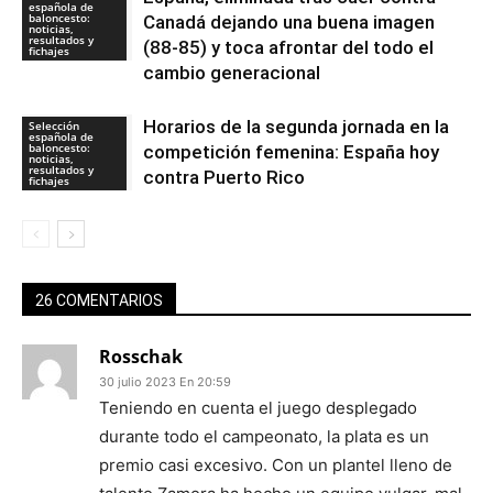
española de
baloncesto:
Canadá dejando una buena imagen
noticias,
resultados y
(88-85) y toca afrontar del todo el
fichajes
cambio generacional
Horarios de la segunda jornada en la
Selección
española de
baloncesto:
competición femenina: España hoy
noticias,
resultados y
contra Puerto Rico
fichajes
26 COMENTARIOS
Rosschak
30 julio 2023 En 20:59
Teniendo en cuenta el juego desplegado
durante todo el campeonato, la plata es un
premio casi excesivo. Con un plantel lleno de