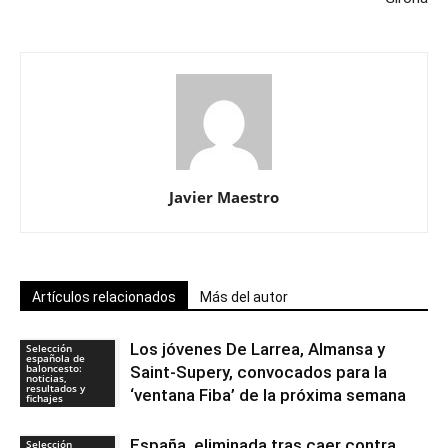
Javier Maestro
Artículos relacionados
Más del autor
Los jóvenes De Larrea, Almansa y
Selección
española de
baloncesto:
Saint-Supery, convocados para la
noticias,
resultados y
‘ventana Fiba’ de la próxima semana
fichajes
España, eliminada tras caer contra
Selección