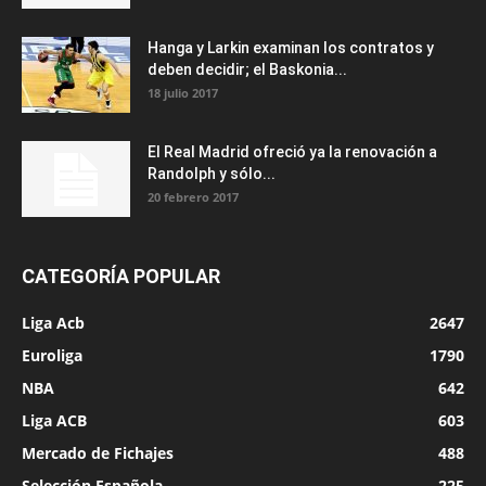
Hanga y Larkin examinan los contratos y
deben decidir; el Baskonia...
18 julio 2017
El Real Madrid ofreció ya la renovación a
Randolph y sólo...
20 febrero 2017
CATEGORÍA POPULAR
Liga Acb
2647
Euroliga
1790
NBA
642
Liga ACB
603
Mercado de Fichajes
488
Selección Española
225