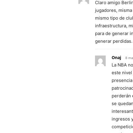
Claro amigo Berlin
jugadores, misma 
mismo tipo de clu
infraestructura, 
para de generar in
generar perdidas.
Onaj
8 ma
La NBA no
este nivel
presencia
patrocina
perderán 
se quedan
interesan
ingresos 
competici