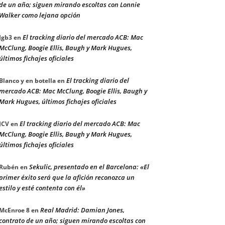
de un año; siguen mirando escoltas con Lonnie
Walker como lejana opción
El tracking diario del mercado ACB: Mac
Jgb3
en
McClung, Boogie Ellis, Baugh y Mark Hugues,
últimos fichajes oficiales
El tracking diario del
Blanco y en botella
en
mercado ACB: Mac McClung, Boogie Ellis, Baugh y
Mark Hugues, últimos fichajes oficiales
El tracking diario del mercado ACB: Mac
JCV
en
McClung, Boogie Ellis, Baugh y Mark Hugues,
últimos fichajes oficiales
Sekulic, presentado en el Barcelona: «El
Rubén
en
primer éxito será que la afición reconozca un
estilo y esté contenta con él»
Real Madrid: Damian Jones,
McEnroe 8
en
contrato de un año; siguen mirando escoltas con