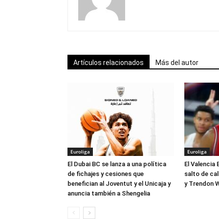
Artículos relacionados
Más del autor
Euroliga
Euroliga
El Dubai BC se lanza a una política
El Valencia 
de fichajes y cesiones que
salto de ca
benefician al Joventut y el Unicaja y
y Trendon W
anuncia también a Shengelia