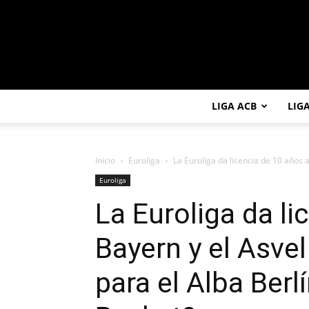
LIGA ACB
LIG
Inicio
Euroliga
La Euroliga da licencia de 10 años al
Euroliga
La Euroliga da li
Bayern y el Asve
para el Alba Berlí