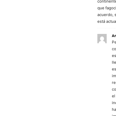
continent
que fagoc
acuerdo, s
está actu
A
Pe
co
es
ll
es
im
re
co
el
in
ha