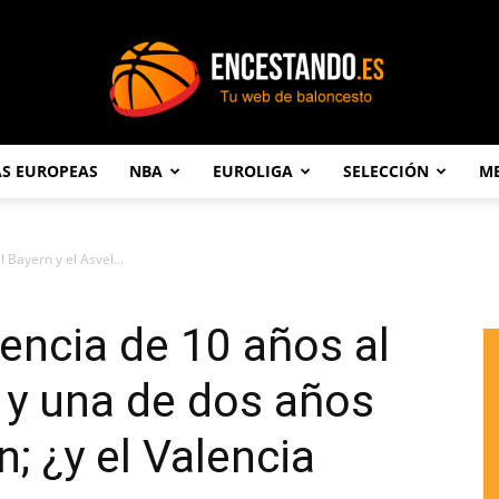
AS EUROPEAS
NBA
EUROLIGA
SELECCIÓN
ME
Encestando.es
 Bayern y el Asvel...
cencia de 10 años al
l y una de dos años
n; ¿y el Valencia