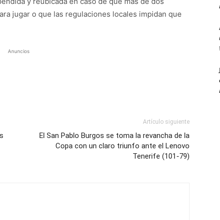
spendida y reubicada en caso de que más de dos
ara jugar o que las regulaciones locales impidan que
Anuncios
Artículo siguiente
as
El San Pablo Burgos se toma la revancha de la
Copa con un claro triunfo ante el Lenovo
Tenerife (101-79)