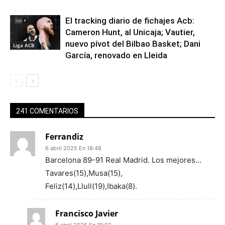
El tracking diario de fichajes Acb:
Cameron Hunt, al Unicaja; Vautier,
nuevo pívot del Bilbao Basket; Dani
Liga ACB
García, renovado en Lleida
241 COMENTARIOS
Ferrandiz
6 abril 2025 En 18:48
Barcelona 89-91 Real Madrid. Los mejores…
Tavares(15),Musa(15),
Feliz(14),Llull(19),Ibaka(8).
Francisco Javier
6 abril 2025 En 19:02