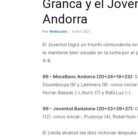
Granca y el Jove
Andorra
Por
Redacción
-
6 abril 2025
El Joventut logró un triunfo contundente e
le mantiene bien situado en la lucha por el p
9-8.
86 – MoraBanc Andorra (20+24+19+23):
Sh
Doumbouya (9) y Lammers (9) -cinco inicial-
Ferran Bassas (-), Kuric (7) y Rafa Luz (-).
99 – Joventut Badalona (20+23+29+27):
Do
(12) -cinco inicial-; Pustovyi (4), Robertson 
El Lleida alcanzó las diez victorias despué