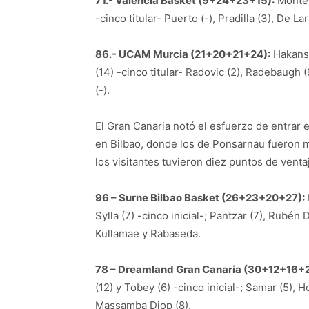
71.- Valencia Basket (9+24+23+15):
Montero
-cinco titular- Puerto (-), Pradilla (3), De La
86.- UCAM Murcia (21+20+21+24):
Hakanso
(14) -cinco titular- Radovic (2), Radebaugh
(-).
El Gran Canaria notó el esfuerzo de entrar e
en Bilbao, donde los de Ponsarnau fueron 
los visitantes tuvieron diez puntos de venta
96 – Surne Bilbao Basket (26+23+20+27):
Sylla (7) -cinco inicial-; Pantzar (7), Rubé
Kullamae y Rabaseda.
78 – Dreamland Gran Canaria (30+12+16+2
(12) y Tobey (6) -cinco inicial-; Samar (5), Ho
Massamba Diop (8).