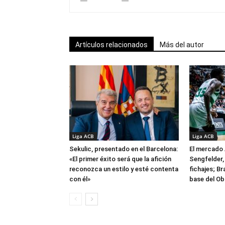
Artículos relacionados
Más del autor
Liga ACB
Liga ACB
Sekulic, presentado en el Barcelona:
El mercado 
«El primer éxito será que la afición
Sengfelder, 
reconozca un estilo y esté contenta
fichajes; B
con él»
base del Ob