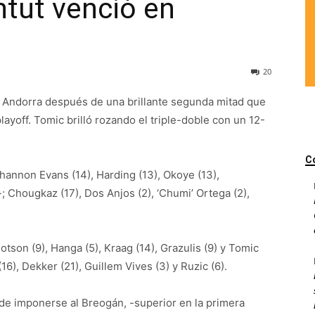
ntut venció en
20
n Andorra después de una brillante segunda mitad que
layoff. Tomic brilló rozando el triple-doble con un 12-
C
annon Evans (14), Harding (13), Okoye (13),
; Chougkaz (17), Dos Anjos (2), ‘Chumi’ Ortega (2),
tson (9), Hanga (5), Kraag (14), Grazulis (9) y Tomic
(16), Dekker (21), Guillem Vives (3) y Ruzic (6).
s de imponerse al Breogán, -superior en la primera