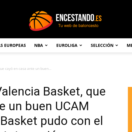
AS EUROPEAS
NBA
EUROLIGA
SELECCIÓN
ME
Encestando.es
ue cayó en casa ante un buen...
Valencia Basket, que
te un buen UCAM
o Basket pudo con el