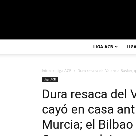
LIGA ACB
LIG
Inicio
Liga ACB
Dura resaca del Valencia Basket, q
Liga ACB
Dura resaca del 
cayó en casa an
Murcia; el Bilba