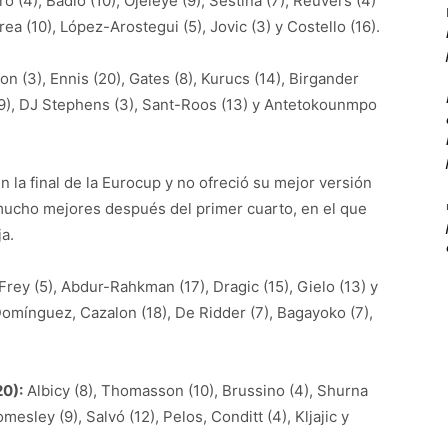
 (4), Badio (10), Ojeleye (9), Sestina (7), Reuvers (4)
rrea (10), López-Arostegui (5), Jovic (3) y Costello (16).
n (3), Ennis (20), Gates (8), Kurucs (14), Birgander
 (9), DJ Stephens (3), Sant-Roos (13) y Antetokounmpo
n la final de la Eurocup y no ofreció su mejor versión
mucho mejores después del primer cuarto, en el que
ja.
Frey (5), Abdur-Rahkman (17), Dragic (15), Gielo (13) y
n Domínguez, Cazalon (18), De Ridder (7), Bagayoko (7),
0):
Albicy (8), Thomasson (10), Brussino (4), Shurna
mesley (9), Salvó (12), Pelos, Conditt (4), Kljajic y