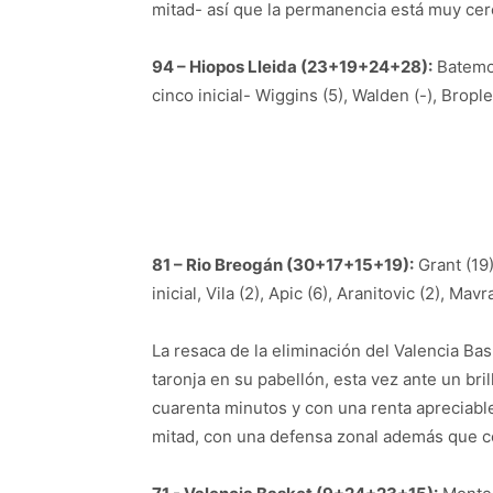
mitad- así que la permanencia está muy cerc
94 – Hiopos Lleida (23+19+24+28):
Batemon 
cinco inicial- Wiggins (5), Walden (-), Bropl
81 – Rio Breogán (30+17+15+19):
Grant (19)
inicial, Vila (2), Apic (6), Aranitovic (2), Mavr
La resaca de la eliminación del Valencia Bas
taronja en su pabellón, esta vez ante un br
cuarenta minutos y con una renta apreciabl
mitad, con una defensa zonal además que co