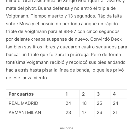
minuto. Gran asistencia de Sergio Rodríguez a Tavares y
mate del pívot. Buena defensa y no entró el triple de
Voigtmann. Tiempo muerto y 13 segundos. Rápida falta
sobre Musa y el bosnio no perdona aunque un rápido
triple de Voigtmann para el 88-87 con cinco segundos
por delante creaba suspense de nuevo. Convirtió Deck
también sus tiros libres y quedaron cuatro segundos para
buscar un triple que forzara la prórroga. Pero de forma
tontísima Voigtmann recibió y recolocó sus pies andando
hacia atrás hasta pisar la línea de banda, lo que les privó
de ese lanzamiento.
Por cuartos
1
2
3
4
REAL MADRID
24
18
25
24
ARMANI MILAN
23
17
26
21
Anuncios