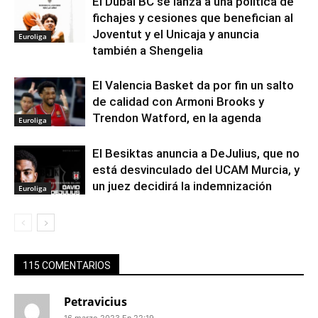
El Dubai BC se lanza a una política de
fichajes y cesiones que benefician al
Joventut y el Unicaja y anuncia
Euroliga
también a Shengelia
El Valencia Basket da por fin un salto
de calidad con Armoni Brooks y
Trendon Watford, en la agenda
Euroliga
El Besiktas anuncia a DeJulius, que no
está desvinculado del UCAM Murcia, y
un juez decidirá la indemnización
Euroliga
115 COMENTARIOS
Petravicius