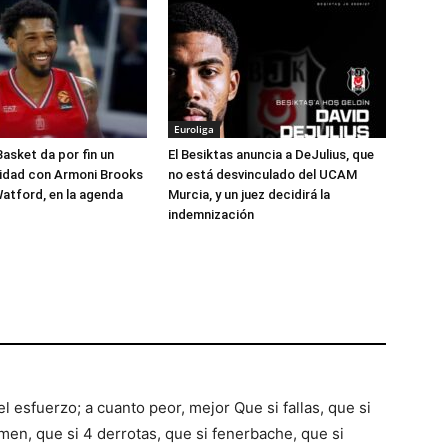
Euroliga
Basket da por fin un
El Besiktas anuncia a DeJulius, que
lidad con Armoni Brooks
no está desvinculado del UCAM
atford, en la agenda
Murcia, y un juez decidirá la
indemnización
el esfuerzo; a cuanto peor, mejor Que si fallas, que si
emen, que si 4 derrotas, que si fenerbache, que si