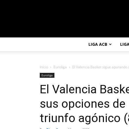
LIGA ACB
LIG
Inicio
Euroliga
El Valencia Basket sigue apurando su
Euroliga
El Valencia Bask
sus opciones de 
triunfo agónico 