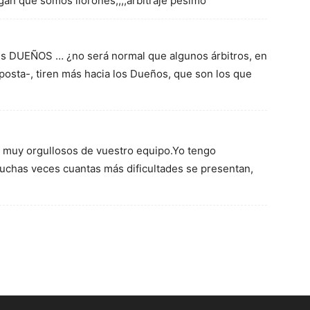
igan que somos llorones,,,,arbitraje pésimo
sus DUEÑOS … ¿no será normal que algunos árbitros, en
posta-, tiren más hacia los Dueños, que son los que
y muy orgullosos de vuestro equipo.Yo tengo
chas veces cuantas más dificultades se presentan,