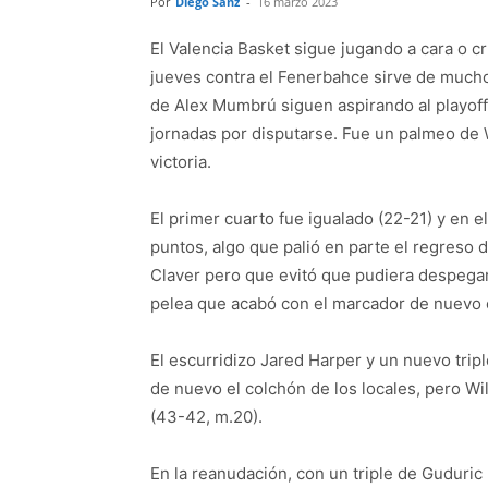
Por
Diego Sanz
-
16 marzo 2023
El Valencia Basket sigue jugando a cara o cru
jueves contra el Fenerbahce sirve de mucho. 
de Alex Mumbrú siguen aspirando al playoff,
jornadas por disputarse. Fue un palmeo de 
victoria.
El primer cuarto fue igualado (22-21) y en e
puntos, algo que palió en parte el regreso 
Claver pero que evitó que pudiera despegar
pelea que acabó con el marcador de nuevo 
El escurridizo Jared Harper y un nuevo trip
de nuevo el colchón de los locales, pero Wi
(43-42, m.20).
En la reanudación, con un triple de Guduric 