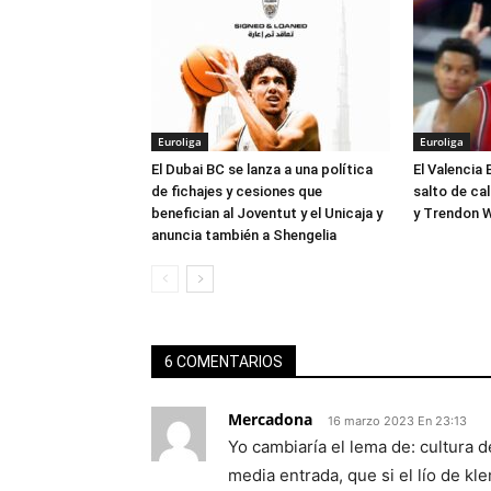
Euroliga
Euroliga
El Dubai BC se lanza a una política
El Valencia 
de fichajes y cesiones que
salto de ca
benefician al Joventut y el Unicaja y
y Trendon W
anuncia también a Shengelia
6 COMENTARIOS
Mercadona
16 marzo 2023 En 23:13
Yo cambiaría el lema de: cultura d
media entrada, que si el lío de kl