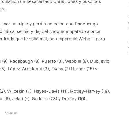
circulación un desacertado Chris Jones y puso dos
os.
buscar un triple y perdió un balón que Radebaugh
 redimió al serbio y dejó el choque empatado a once
entrada que le salió mal, pero apareció Webb III para
(9), Radebaugh (8), Puerto (3), Webb III (8), Dubljevic
 (5), López-Arostegui (3), Evans (2) Harper (15) y
2), Wilbekin (7), Hayes-Davis (11), Motley-Harvey (19),
ic (6), Jekiri (-), Guduric (23) y Dorsey (10).
Anuncios