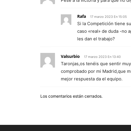
Pese a la victoria y para que no d
Rafa
17 marzo 2023 En 15:05
Si la Competición tiene 
caso «real» de duda -no a
les dan el trabajo?
Valsurbio
17 marzo 2023 En 13:40
Taronjas,os tenéis que sentir mu
comprobado por mi Madrid,que mu
mejor respuesta da el equipo.
Los comentarios están cerrados.