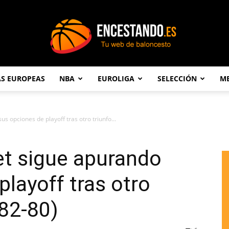
AS EUROPEAS
NBA
EUROLIGA
SELECCIÓN
ME
Encestando.es
s opciones de playoff tras otro triunfo...
et sigue apurando
playoff tras otro
(82-80)