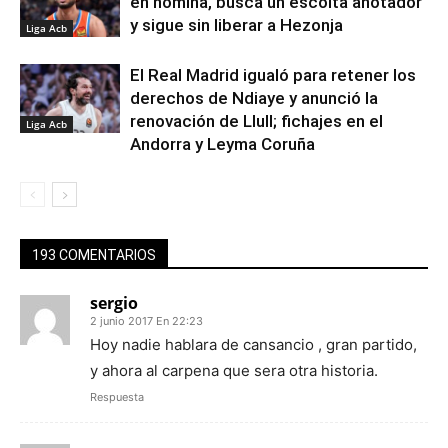
en nómina, busca un escolta anotador
y sigue sin liberar a Hezonja
Liga Acb
El Real Madrid igualó para retener los
derechos de Ndiaye y anunció la
renovación de Llull; fichajes en el
Liga Acb
Andorra y Leyma Coruña
193 COMENTARIOS
sergio
2 junio 2017 En 22:23
Hoy nadie hablara de cansancio , gran partido,
y ahora al carpena que sera otra historia.
Respuesta