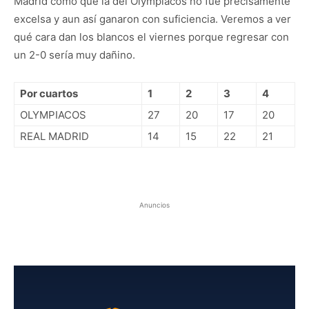
Madrid como que la del Olympiacos no fue precisamente
excelsa y aun así ganaron con suficiencia. Veremos a ver
qué cara dan los blancos el viernes porque regresar con
un 2-0 sería muy dañino.
Por cuartos
1
2
3
4
OLYMPIACOS
27
20
17
20
REAL MADRID
14
15
22
21
Anuncios