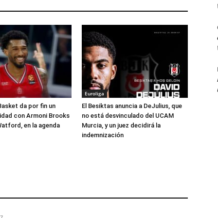
Euroliga
Basket da por fin un
El Besiktas anuncia a DeJulius, que
lidad con Armoni Brooks
no está desvinculado del UCAM
atford, en la agenda
Murcia, y un juez decidirá la
indemnización
57