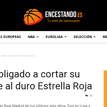
AS EUROPEAS
NBA
EUROLIGA
SELECCIÓN
ME
Encestando.es
 mala racha frente al duro...
bligado a cortar su
 al duro Estrella Roja
10
el Real Madrid de los últimos seis años. Dos en Liga y