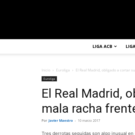
LIGA ACB
LIG
Inicio
Euroliga
El Real Madrid, obligado a cortar su
Euroliga
El Real Madrid, o
mala racha frente
Por
Javier Maestro
-
10 marzo 2017
Tres derrotas seguidas son algo inusual en 