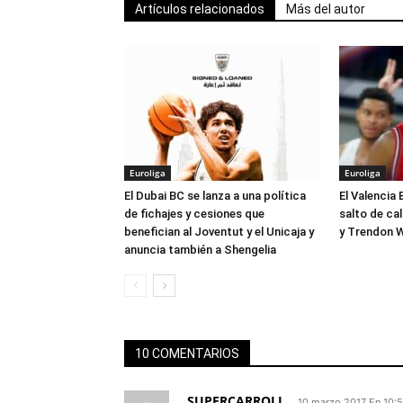
Artículos relacionados
Más del autor
Euroliga
Euroliga
El Dubai BC se lanza a una política
El Valencia 
de fichajes y cesiones que
salto de ca
benefician al Joventut y el Unicaja y
y Trendon W
anuncia también a Shengelia
10 COMENTARIOS
SUPERCARROLL
10 marzo 2017 En 10: