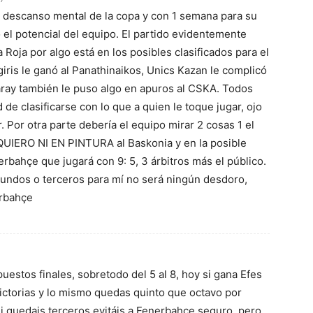
el descanso mental de la copa y con 1 semana para su
el potencial del equipo. El partido evidentemente
Roja por algo está en los posibles clasificados para el
lgiris le ganó al Panathinaikos, Unics Kazan le complicó
asaray también le puso algo en apuros al CSKA. Todos
 de clasificarse con lo que a quien le toque jugar, ojo
 Por otra parte debería el equipo mirar 2 cosas 1 el
O QUIERO NI EN PINTURA al Baskonia y en la posible
nerbahçe que jugará con 9: 5, 3 árbitros más el público.
ndos o terceros para mí no será ningún desdoro,
erbahçe
uestos finales, sobretodo del 5 al 8, hoy si gana Efes
ictorias y lo mismo quedas quinto que octavo por
Si quedais terceros evitáis a Fenerbahce seguro, pero