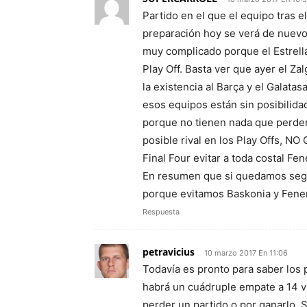
Partido en el que el equipo tras 
preparación hoy se verá de nuevo 
muy complicado porque el Estrella 
Play Off. Basta ver que ayer el Za
la existencia al Barça y el Galat
esos equipos están sin posibilidad
porque no tienen nada que perder.
posible rival en los Play Offs, N
Final Four evitar a toda costal Fe
En resumen que si quedamos segu
porque evitamos Baskonia y Fen
Respuesta
petravicius
10 marzo 2017 En 11:06
Todavía es pronto para saber los p
habrá un cuádruple empate a 14 v
perder un partido o por ganarlo. 