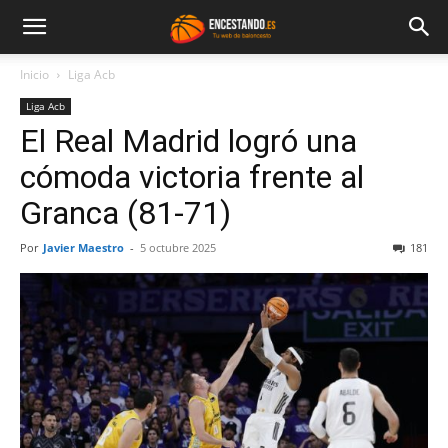
Inicio
Liga Acb
Liga Acb
El Real Madrid logró una
cómoda victoria frente al
Granca (81-71)
Por
Javier Maestro
-
5 octubre 2025
181