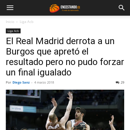
Inicio
Liga Acb
Liga Acb
El Real Madrid derrota a un
Burgos que apretó el
resultado pero no pudo forzar
un final igualado
Por
Diego Sanz
-
4 marzo 2018
29