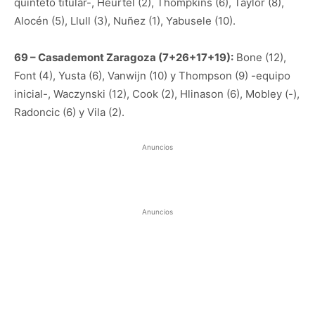
quinteto titular-, Heurtel (2), Thompkins (6), Taylor (8),
Alocén (5), Llull (3), Nuñez (1), Yabusele (10).
69 – Casademont Zaragoza (7+26+17+19):
Bone (12),
Font (4), Yusta (6), Vanwijn (10) y Thompson (9) -equipo
inicial-, Waczynski (12), Cook (2), Hlinason (6), Mobley (-),
Radoncic (6) y Vila (2).
Anuncios
Anuncios