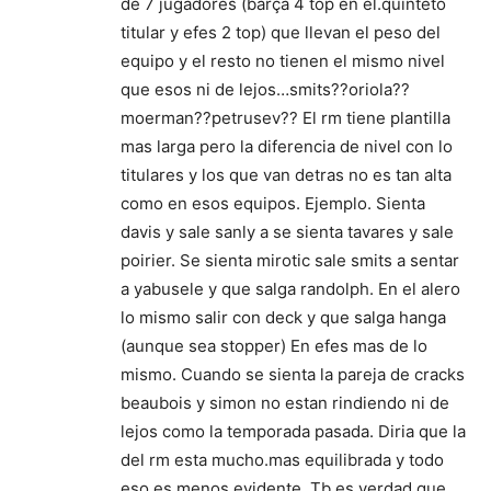
de 7 jugadores (barça 4 top en el.quinteto
titular y efes 2 top) que llevan el peso del
equipo y el resto no tienen el mismo nivel
que esos ni de lejos…smits??oriola??
moerman??petrusev?? El rm tiene plantilla
mas larga pero la diferencia de nivel con lo
titulares y los que van detras no es tan alta
como en esos equipos. Ejemplo. Sienta
davis y sale sanly a se sienta tavares y sale
poirier. Se sienta mirotic sale smits a sentar
a yabusele y que salga randolph. En el alero
lo mismo salir con deck y que salga hanga
(aunque sea stopper) En efes mas de lo
mismo. Cuando se sienta la pareja de cracks
beaubois y simon no estan rindiendo ni de
lejos como la temporada pasada. Diria que la
del rm esta mucho.mas equilibrada y todo
eso es menos evidente. Tb es verdad que