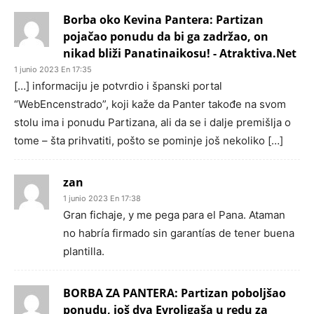
Borba oko Kevina Pantera: Partizan
pojačao ponudu da bi ga zadržao, on
nikad bliži Panatinaikosu! - Atraktiva.Net
1 junio 2023 En 17:35
[…] informaciju je potvrdio i španski portal
“WebEncenstrado”, koji kaže da Panter takođe na svom
stolu ima i ponudu Partizana, ali da se i dalje premišlja o
tome – šta prihvatiti, pošto se pominje još nekoliko […]
zan
1 junio 2023 En 17:38
Gran fichaje, y me pega para el Pana. Ataman
no habría firmado sin garantías de tener buena
plantilla.
BORBA ZA PANTERA: Partizan poboljšao
ponudu, još dva Evroligaša u redu za