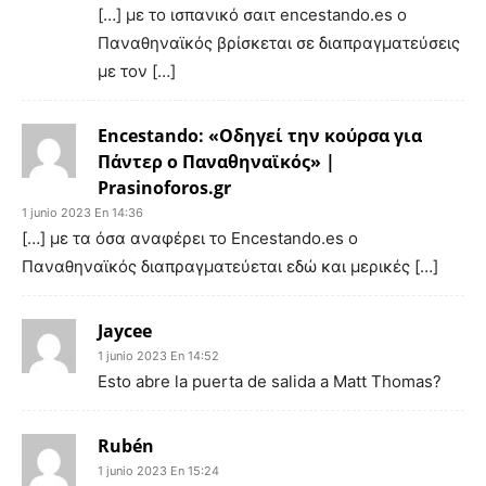
[…] με το ισπανικό σαιτ encestando.es ο
Παναθηναϊκός βρίσκεται σε διαπραγματεύσεις
με τον […]
Encestando: «Οδηγεί την κούρσα για
Πάντερ ο Παναθηναϊκός» |
Prasinoforos.gr
1 junio 2023 En 14:36
[…] με τα όσα αναφέρει το Encestando.es ο
Παναθηναϊκός διαπραγματεύεται εδώ και μερικές […]
Jaycee
1 junio 2023 En 14:52
Esto abre la puerta de salida a Matt Thomas?
Rubén
1 junio 2023 En 15:24