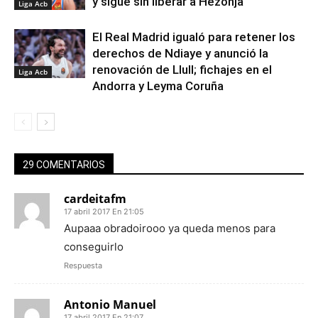
y sigue sin liberar a Hezonja
Liga Acb
El Real Madrid igualó para retener los
derechos de Ndiaye y anunció la
renovación de Llull; fichajes en el
Liga Acb
Andorra y Leyma Coruña
29 COMENTARIOS
cardeitafm
17 abril 2017 En 21:05
Aupaaa obradoirooo ya queda menos para
conseguirlo
Respuesta
Antonio Manuel
17 abril 2017 En 21:07