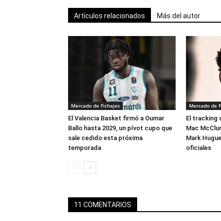
Artículos relacionados
Más del autor
Mercado de Fichajes
Mercado de F
El Valencia Basket firmó a Oumar
El tracking
Ballo hasta 2029, un pívot cupo que
Mac McClung
sale cedido esta próxima
Mark Hugues
temporada
oficiales
11 COMENTARIOS