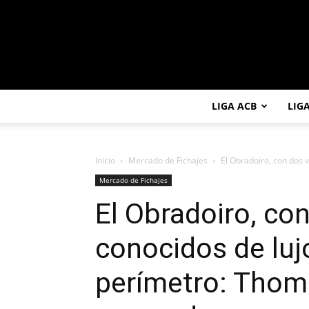
LIGA ACB
LIG
Inicio
Mercado de Fichajes
El Obradoiro, con dos v
Mercado de Fichajes
El Obradoiro, con
conocidos de luj
perímetro: Thoma