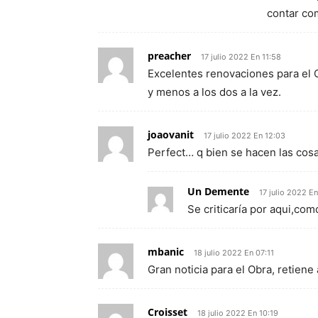
contar co
preacher
17 julio 2022 En 11:58
Excelentes renovaciones para el O
y menos a los dos a la vez.
joaovanit
17 julio 2022 En 12:03
Perfect… q bien se hacen las cosa
Un Demente
17 julio 2022 E
Se criticaría por aqui,co
mbanic
18 julio 2022 En 07:11
Gran noticia para el Obra, retien
Croisset
18 julio 2022 En 10:19