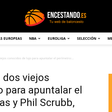
AS EUROPEAS
NBA
EUROLIGA
SELECCIÓN
ME
Encestando.es
iejos conocidos de lujo para apuntalar el perímetro:...
 dos viejos
o para apuntalar el
s y Phil Scrubb,