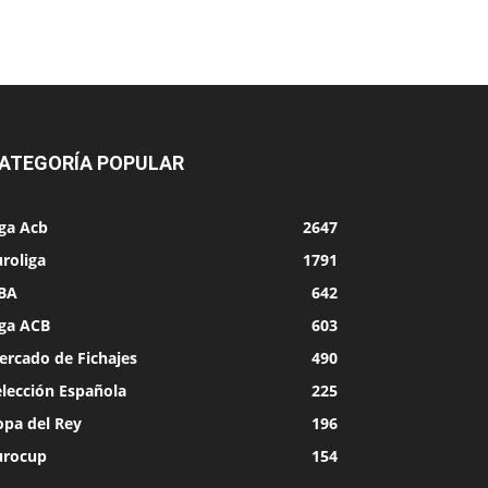
ATEGORÍA POPULAR
iga Acb
2647
roliga
1791
BA
642
iga ACB
603
ercado de Fichajes
490
elección Española
225
opa del Rey
196
urocup
154