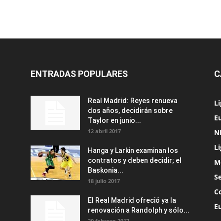
ENTRADAS POPULARES
C
Real Madrid: Reyes renueva
L
dos años, decidirán sobre
Eu
Taylor en junio...
12 abril 2017
N
L
Hanga y Larkin examinan los
contratos y deben decidir; el
M
Baskonia...
S
18 julio 2017
C
El Real Madrid ofreció ya la
E
renovación a Randolph y sólo...
20 febrero 2017