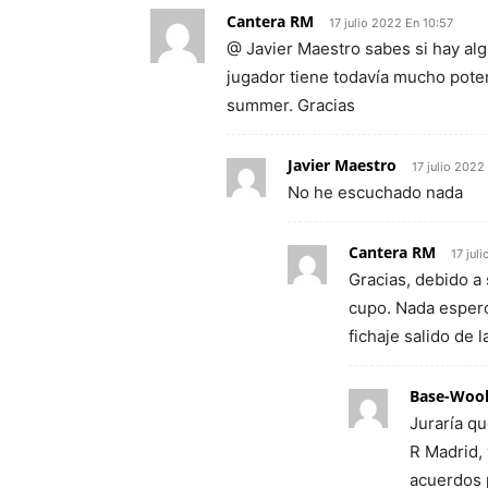
Cantera RM
17 julio 2022 En 10:57
@ Javier Maestro sabes si hay al
jugador tiene todavía mucho poten
summer. Gracias
Javier Maestro
17 julio 2022
No he escuchado nada
Cantera RM
17 jul
Gracias, debido a 
cupo. Nada espero
fichaje salido de 
Base-Woo
Juraría q
R Madrid,
acuerdos 