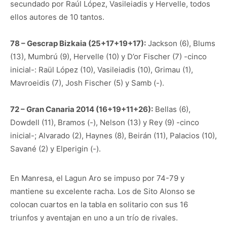
secundado por Raúl López, Vasileiadis y Hervelle, todos
ellos autores de 10 tantos.
78 – Gescrap Bizkaia (25+17+19+17):
Jackson (6), Blums
(13), Mumbrú (9), Hervelle (10) y D’or Fischer (7) -cinco
inicial-: Raül López (10), Vasileiadis (10), Grimau (1),
Mavroeidis (7), Josh Fischer (5) y Samb (-).
72 – Gran Canaria 2014 (16+19+11+26):
Bellas (6),
Dowdell (11), Bramos (-), Nelson (13) y Rey (9) -cinco
inicial-; Alvarado (2), Haynes (8), Beirán (11), Palacios (10),
Savané (2) y Elperigin (-).
En Manresa, el Lagun Aro se impuso por 74-79 y
mantiene su excelente racha. Los de Sito Alonso se
colocan cuartos en la tabla en solitario con sus 16
triunfos y aventajan en uno a un trío de rivales.