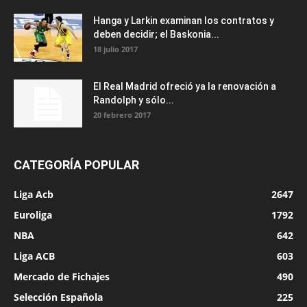
Hanga y Larkin examinan los contratos y
deben decidir; el Baskonia...
18 julio 2017
El Real Madrid ofreció ya la renovación a
Randolph y sólo...
20 febrero 2017
CATEGORÍA POPULAR
Liga Acb
2647
Euroliga
1792
NBA
642
Liga ACB
603
Mercado de Fichajes
490
Selección Española
225