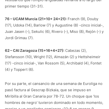
primer tiempo (31-31).
76 – UCAM Murcia (21+10+ 24+21):
Franch (9), Douby
(17), Udoka (14), Barlow (7) y Augustine (8) -cinco inicial-,
Juan Jasen (-), Sekulic (6), Rivero (-), Miso (8), Rejón (-) y
Jordi Grimau (7).
62 – CAI Zaragoza (15+16+4+27):
Cabezas (2),
Stefansson (10), Wright (12), Almazán (2) y Hettsheimeir
(17) -cinco inicial-, Van Rossom (5), Archibald (4), Fontet
(4) y Toppert (6).
Por su parte, el cansancio de una semana de Euroliga no
pasó factura al Gescrap Bizkaia, que se impuso en
Miribilla al Gran Canaria por 78-72. Un choque que ‘los
hombres de negro’ tuvieron dominado en todo momento,
gracias a un arrollador comienzo -22-8 en apenas 9