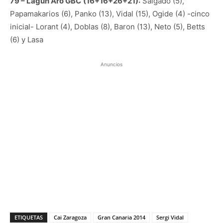
79 – Lagun Aro GBC
(16+16+26+21):
Salgado (5),
Papamakarios (6), Panko (13), Vidal (15), Ogide (4) -cinco
inicial- Lorant (4), Doblas (8), Baron (13), Neto (5), Betts
(6) y Lasa
Anuncios
ETIQUETAS
Cai Zaragoza
Gran Canaria 2014
Sergi Vidal