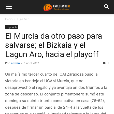
Inicio
Liga Acb
Liga Acb
El Murcia da otro paso para
salvarse; el Bizkaia y el
Lagun Aro, hacia el playoff
Por
admin
-
1 abril 2012
1
Un malísimo tercer cuarto del CAI Zaragoza puso la
victoria en bandeja al UCAM Murcia, que no
desaprovechó el regalo y ya aventaja en dos triunfos a la
zona de descenso. El conjunto pimentonero sumó este
domingo su quinto triunfo consecutivo en casa (76-62),
después de firmar un parcial de 24-4 a la vuelta de los
vestuarios que rompió la igualdad reinante a lo largo del