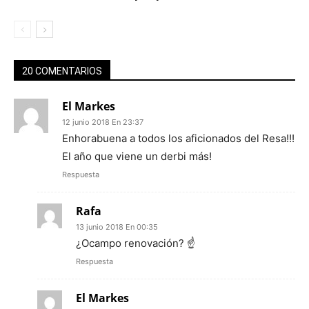
20 COMENTARIOS
El Markes
12 junio 2018 En 23:37
Enhorabuena a todos los aficionados del Resa!!!
El año que viene un derbi más!
Respuesta
Rafa
13 junio 2018 En 00:35
¿Ocampo renovación? ☝️
Respuesta
El Markes