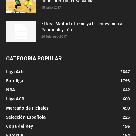
deben decidir; el Baskonia...
18 julio 2017
El Real Madrid ofreció ya la renovación a
Randolph y sólo...
20 febrero 2017
CATEGORÍA POPULAR
Liga Acb
2647
Euroliga
1793
NBA
642
Liga ACB
603
Mercado de Fichajes
490
Selección Española
225
Copa del Rey
196
Eurocup
154