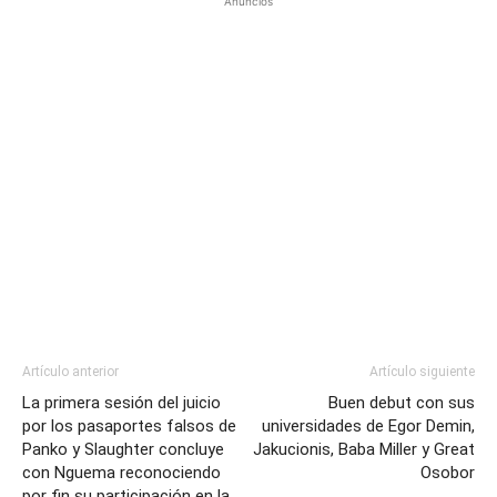
Anuncios
Artículo anterior
Artículo siguiente
La primera sesión del juicio
Buen debut con sus
por los pasaportes falsos de
universidades de Egor Demin,
Panko y Slaughter concluye
Jakucionis, Baba Miller y Great
con Nguema reconociendo
Osobor
por fin su participación en la