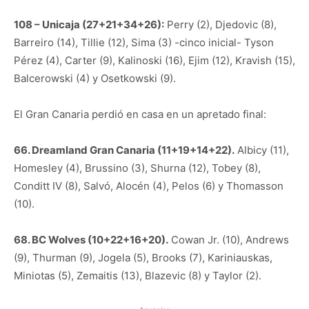
108 – Unicaja (27+21+34+26):
Perry (2), Djedovic (8),
Barreiro (14), Tillie (12), Sima (3) -cinco inicial- Tyson
Pérez (4), Carter (9), Kalinoski (16), Ejim (12), Kravish (15),
Balcerowski (4) y Osetkowski (9).
El Gran Canaria perdió en casa en un apretado final:
66. Dreamland Gran Canaria (11+19+14+22).
Albicy (11),
Homesley (4), Brussino (3), Shurna (12), Tobey (8),
Conditt IV (8), Salvó, Alocén (4), Pelos (6) y Thomasson
(10).
68. BC Wolves (10+22+16+20).
Cowan Jr. (10), Andrews
(9), Thurman (9), Jogela (5), Brooks (7), Kariniauskas,
Miniotas (5), Zemaitis (13), Blazevic (8) y Taylor (2).