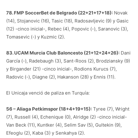
78. FMP SoccerBet de Belgrado (22+21+17+18):
Novak
(14), Stojanovic (16), Tasic (18), Radosavljevic (9) y Gasic
(12) -cinco inicial-, Rebec (4), Popovic (-), Saranovic (3),
Tomasevic (-) y Kuzmic (2).
83. UCAM Murcia Club Baloncesto (21+12+24+26):
Dani
García (-), Radebaugh (3), Sant-Roos (2), Brodziansky (9)
y Birgander (21) -cinco inicial-, Rodions Kurucs (7),
Radovic (-), Diagne (2), Hakanson (28) y Ennis (11).
El Unicaja venció de paliza en Turquía:
56 – Aliaga Petkimspor (18+4+19+15):
Tyree (7), Wright
(7), Russell (4), Echenique (0), Alridge (2) -cinco inicial-
Van Beck (11), Kuntker (4), Selim Sav (5), Gultekin (9),
Efeoglu (2), Kaba (3) y Senkahya (2).