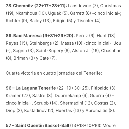
78. Chemnitz (22+17+28+11):
Lansdowne (7), Christmas
(19), Nkamhoua (10), Uguak (5), Garrett (6) -cinco inicial-;
Richter (9), Bailey (13), Edigin (5) y Tischler (4).
89. Baxi Manresa (9+31+29+20):
Pérez (6), Hunt (13),
Reyes (15), Steinbergs (2), Massa (10) -cinco inicial-; Jou
(-), Sagnia (3), Saint-Supery (6), Alston Jr (16), Obasohan
(8), Brimah (3) y Cate (7).
Cuarta victoria en cuatro jornadas del Tenerife:
96 – La Laguna Tenerife
(22+19+30+25). Fitipaldo (3),
Kramer (27), Sastre (3), Doornekamp (6), Guerra (4) –
cinco inicial-, Scrubb (14), Shermadini (12), Costas (2),
Diop (2), Kostadinov (2), Huertas (13) y Abromaitis (8).
57 – Saint Quentin Basket-Ball
(13+18+10+16): Moore