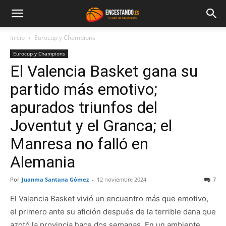
Inicio
Eurocup y Champions
Eurocup y Champions
El Valencia Basket gana su
partido más emotivo;
apurados triunfos del
Joventut y el Granca; el
Manresa no falló en
Alemania
Por
Juanma Santana Gómez
-
12 noviembre 2024
7
El Valencia Basket vivió un encuentro más que emotivo,
el primero ante su afición después de la terrible dana que
azotó la provincia hace dos semanas. En un ambiente