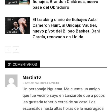
fichajes; Brandon Childress, nuevo
Liga ACB
base del Obradoiro
El tracking diario de fichajes Acb:
Cameron Hunt, al Unicaja; Vautier,
nuevo pívot del Bilbao Basket; Dani
Liga ACB
García, renovado en Lleida
31 COMENTARIOS
Martin10
5 noviembre 2024 En 20:43
Un personaje Nguema. Me cuenta un amigo
que fue vecino suyo en Lanzarote que a pocos
les gustaria tenerlo cerca de su casa. Los
escandalos hasta altas horas de la madrugada