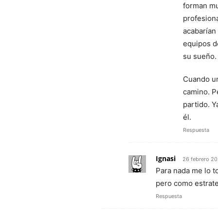
forman mu
profesion
acabarían 
equipos de
su sueño.
Cuando uno
camino. Pe
partido. Y
él.
Respuesta
Ignasi
26 febrero 20
Para nada me lo t
pero como estrate
Respuesta