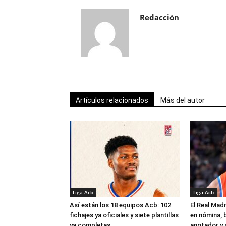
Redacción
Artículos relacionados
Más del autor
Liga Acb
Liga Acb
Así están los 18 equipos Acb: 102
El Real Madr
fichajes ya oficiales y siete plantillas
en nómina, 
ya completas
anotador y s