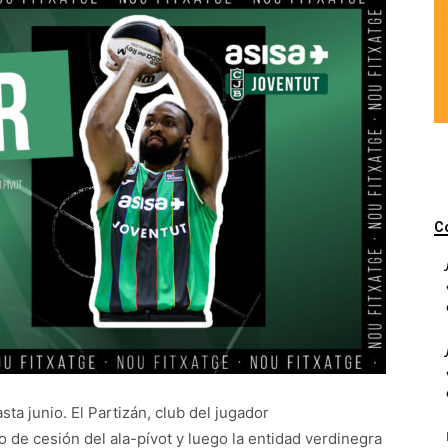
C
sta junio. El Partizán, club del jugador
de cesión del ala-pívot y luego la entidad verdinegra