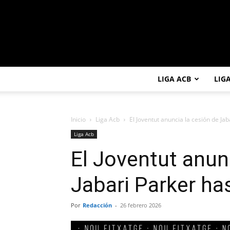
LIGA ACB
LIG
Inicio
Liga Acb
El Joventut anuncia la cesión de Jab
Liga Acb
El Joventut anun
Jabari Parker has
Por
Redacción
-
26 febrero 2026