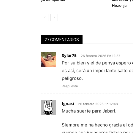
Hezonja
27 COMENTARIOS
Sylar75
26 febrero 2026 En 12:37
Por su bien y el de penya espero q
es así, será un importante salto d
peligroso.
Respuesta
Ignasi
26 febrero 2026 En 12:48
Mucha suerte para Jabari.
Siempre me ha hecho gracia el od
cuando sus jugadores fichan por 