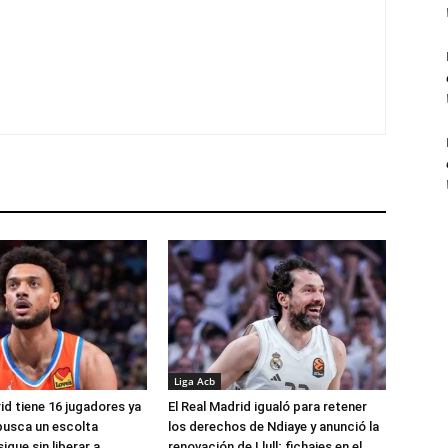
Liga Acb
id tiene 16 jugadores ya
El Real Madrid igualó para retener
busca un escolta
los derechos de Ndiaye y anunció la
igue sin liberar a
renovación de Llull; fichajes en el