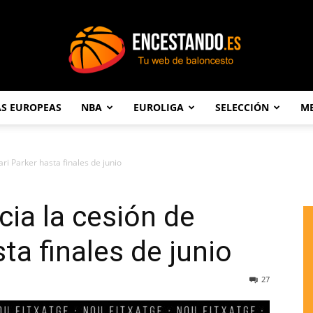
AS EUROPEAS
NBA
EUROLIGA
SELECCIÓN
ME
Encestando.es
ari Parker hasta finales de junio
cia la cesión de
ta finales de junio
27