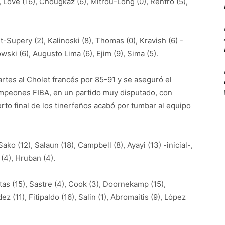
, Love (16), Chougkaz (6), Mitrou-Long (0), Renfro (5),
t-Supery (2), Kalinoski (8), Thomas (0), Kravish (6) -
owski (6), Augusto Lima (6), Ejim (9), Sima (5).
rtes al Cholet francés por 85-91 y se aseguró el
ampeones FIBA, en un partido muy disputado, con
erto final de los tinerfeños acabó por tumbar al equipo
 Sako (12), Salaun (18), Campbell (8), Ayayi (13) -inicial-,
 (4), Hruban (4).
as (15), Sastre (4), Cook (3), Doornekamp (15),
ez (11), Fitipaldo (16), Salin (1), Abromaitis (9), López