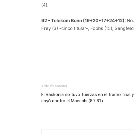
(4).
92 – Telekom Bonn (19+20+17+24+12):
Noah
Frey (3) -cinco titular-, Fobbs (15), Sengfel
Artículo anterior
El Baskonia no tuvo fuerzas en el tramo final y
cayó contra el Maccabi (89-81)