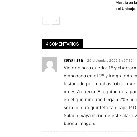
Murcia en l
del Unicaja.
4 COMENTARIOS
canarista
20 diciembre 2023 En 07:52
Victoria para quedar 1º y ahorrar
empanada en el 2º y luego todo muy
lesionado por muchas fobias que 
no está guerra. El equipo nota pa
en el que ninguno llega a 2’05 ni
será con un quinteto tan bajo. P.
Salaun, vaya mano de este ala-piv
buena imagen.