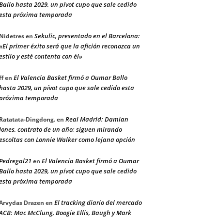
Ballo hasta 2029, un pívot cupo que sale cedido
esta próxima temporada
Sekulic, presentado en el Barcelona:
Nidetres
en
«El primer éxito será que la afición reconozca un
estilo y esté contenta con él»
El Valencia Basket firmó a Oumar Ballo
ff
en
hasta 2029, un pívot cupo que sale cedido esta
próxima temporada
Real Madrid: Damian
Ratatata-Dingdong.
en
Jones, contrato de un año; siguen mirando
escoltas con Lonnie Walker como lejana opción
Pedregal21
El Valencia Basket firmó a Oumar
en
Ballo hasta 2029, un pívot cupo que sale cedido
esta próxima temporada
El tracking diario del mercado
Arvydas Drazen
en
ACB: Mac McClung, Boogie Ellis, Baugh y Mark