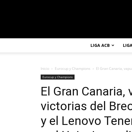
LIGA ACB
LIG
Inicio
Eurocup y Champions
El Gran Canaria, vapu
Eurocup y Champions
El Gran Canaria,
victorias del Br
y el Lenovo Tene