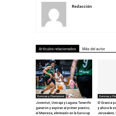
Redacción
Artículos relacionados
Más del autor
Eurocup y Champions
Eurocup y C
Joventut, Unicaja y Laguna Tenerife
El Granca 
ganaron y aspiran al primer puesto;
y ahora le e
el Manresa, eliminado en la Eurocup
Jerusalem; 