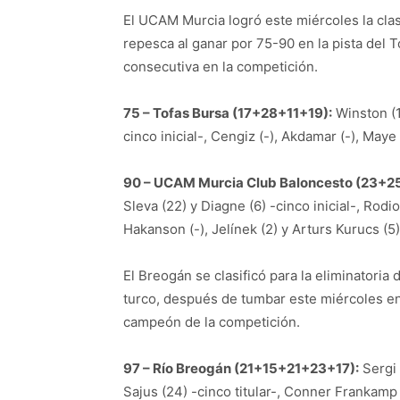
El UCAM Murcia logró este miércoles la clasif
repesca al ganar por 75-90 en la pista del T
consecutiva en la competición.
75 – Tofas Bursa (17+28+11+19):
Winston (14
cinco inicial-, Cengiz (-), Akdamar (-), Maye 
90 – UCAM Murcia Club Baloncesto (23+2
Sleva (22) y Diagne (6) -cinco inicial-, Rodi
Hakanson (-), Jelínek (2) y Arturs Kurucs (5)
El Breogán se clasificó para la eliminatoria 
turco, después de tumbar este miércoles en
campeón de la competición.
97 – Río Breogán (21+15+21+23+17):
Sergi 
Sajus (24) -cinco titular-, Conner Frankamp (