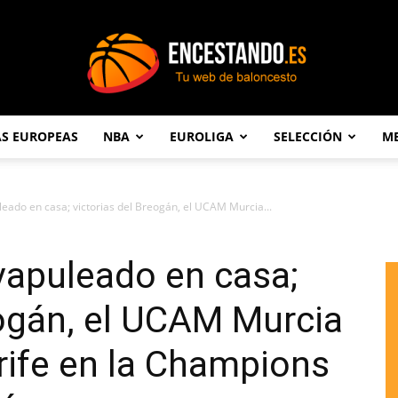
AS EUROPEAS
NBA
EUROLIGA
SELECCIÓN
ME
Encestando.es
leado en casa; victorias del Breogán, el UCAM Murcia...
 vapuleado en casa;
eogán, el UCAM Murcia
rife en la Champions