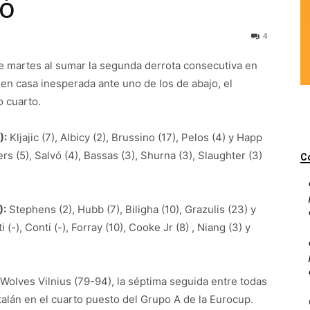
ió
4
te martes al sumar la segunda derrota consecutiva en
 en casa inesperada ante uno de los de abajo, el
o cuarto.
):
Kljajic (7), Albicy (2), Brussino (17), Pelos (4) y Happ
rs (5), Salvó (4), Bassas (3), Shurna (3), Slaughter (3)
C
):
Stephens (2), Hubb (7), Biligha (10), Grazulis (23) y
ti (-), Conti (-), Forray (10), Cooke Jr (8) , Niang (3) y
el Wolves Vilnius (79-94), la séptima seguida entre todas
talán en el cuarto puesto del Grupo A de la Eurocup.