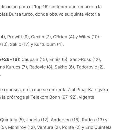
icación para el ‘top 16’ sin tener que recurrir a la
ofas Bursa turco, donde obtuvo su quinta victoria
), Prewitt (9), Gecim (7), OBrien (4) y Wiley (10) -
(10), Sakic (17) y Kurtuldum (4).
5+26+16):
Caupain (15), Ennis (5), Sant-Ross (12),
ons Kurucs (7), Radovic (8), Sakho (6), Todorovic (2),
.
de repesca, en la que se enfrentará al Pinar Karsiyaka
 la prórroga al Telekom Bonn (97-92), vigente
Quintela (5), Jogela (12), Anderson (18), Rudan (13) y
5), Momirov (12), Ventura (2), Polite (2) y Eric Quintela