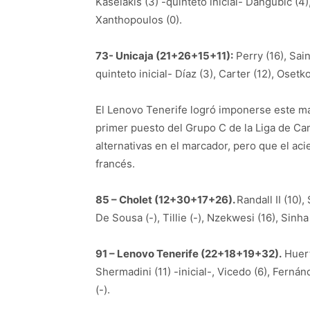
Kaselakis (3) -quinteto inicial- Dangubic (4)
Xanthopoulos (0).
73- Unicaja (21+26+15+11):
Perry (16), Sain
quinteto inicial- Díaz (3), Carter (12), Osetk
El Lenovo Tenerife logró imponerse este ma
primer puesto del Grupo C de la Liga de C
alternativas en el marcador, pero que el aci
francés.
85 – Cholet (12+30+17+26).
Randall II (10),
De Sousa (-), Tillie (-), Nzekwesi (16), Sinha
91 – Lenovo Tenerife (22+18+19+32).
Huert
Shermadini (11) -inicial-, Vicedo (6), Fernánd
(-).