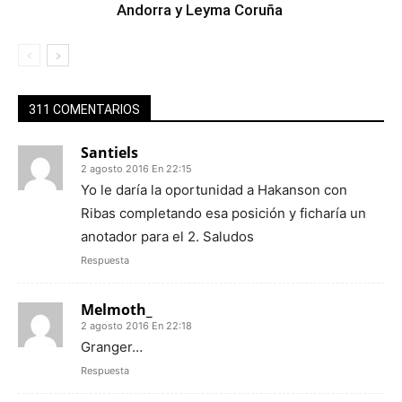
Andorra y Leyma Coruña
311 COMENTARIOS
Santiels
2 agosto 2016 En 22:15
Yo le daría la oportunidad a Hakanson con
Ribas completando esa posición y ficharía un
anotador para el 2. Saludos
Respuesta
Melmoth_
2 agosto 2016 En 22:18
Granger…
Respuesta