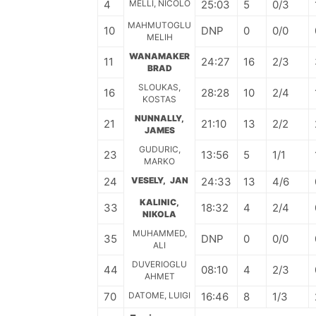
4
MELLI, NICOLO
25:03
5
0/3
MAHMUTOGLU
10
DNP
0
0/0
MELIH
WANAMAKER
11
24:27
16
2/3
BRAD
SLOUKAS,
16
28:28
10
2/4
KOSTAS
NUNNALLY,
21
21:10
13
2/2
JAMES
GUDURIC,
23
13:56
5
1/1
MARKO
24
VESELY, JAN
24:33
13
4/6
KALINIC,
33
18:32
4
2/4
NIKOLA
MUHAMMED,
35
DNP
0
0/0
ALI
DUVERIOGLU
44
08:10
4
2/3
AHMET
70
DATOME, LUIGI
16:46
8
1/3