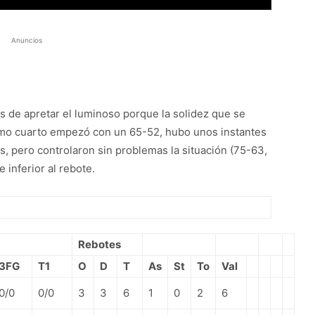
Anuncios
s de apretar el luminoso porque la solidez que se
timo cuarto empezó con un 65-52, hubo unos instantes
s, pero controlaron sin problemas la situación (75-63,
e inferior al rebote.
Rebotes
3FG
T1
O
D
T
As
St
To
Val
0/0
0/0
3
3
6
1
0
2
6