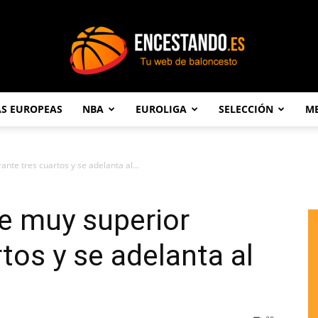
AS EUROPEAS
NBA
EUROLIGA
SELECCIÓN
ME
Encestando.es
nte tres cuartos y se adelanta al...
e muy superior
tos y se adelanta al
)