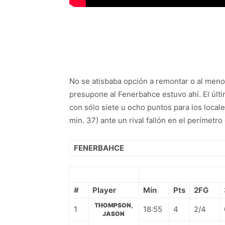
No se atisbaba opción a remontar o al meno
presupone al Fenerbahce estuvo ahí. El úl
con sólo siete u ocho puntos para los locale
min. 37) ante un rival fallón en el perímetro 
FENERBAHCE
#
Player
Min
Pts
2FG
THOMPSON,
1
18:55
4
2/4
JASON