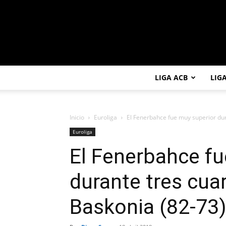
LIGA ACB
LIG
Inicio
Euroliga
El Fenerbahce fue muy superior dura
Euroliga
El Fenerbahce fu
durante tres cuar
Baskonia (82-73