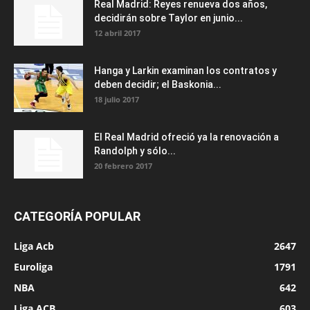
Real Madrid: Reyes renueva dos años,
decidirán sobre Taylor en junio...
12 abril 2017
Hanga y Larkin examinan los contratos y
deben decidir; el Baskonia...
18 julio 2017
El Real Madrid ofreció ya la renovación a
Randolph y sólo...
20 febrero 2017
CATEGORÍA POPULAR
Liga Acb
2647
Euroliga
1791
NBA
642
Liga ACB
603