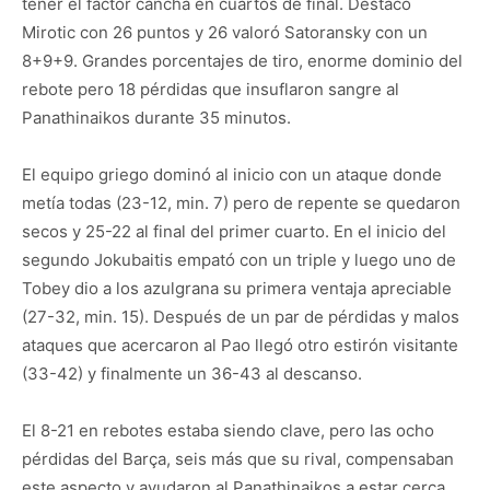
tener el factor cancha en cuartos de final. Destacó
Mirotic con 26 puntos y 26 valoró Satoransky con un
8+9+9. Grandes porcentajes de tiro, enorme dominio del
rebote pero 18 pérdidas que insuflaron sangre al
Panathinaikos durante 35 minutos.
El equipo griego dominó al inicio con un ataque donde
metía todas (23-12, min. 7) pero de repente se quedaron
secos y 25-22 al final del primer cuarto. En el inicio del
segundo Jokubaitis empató con un triple y luego uno de
Tobey dio a los azulgrana su primera ventaja apreciable
(27-32, min. 15). Después de un par de pérdidas y malos
ataques que acercaron al Pao llegó otro estirón visitante
(33-42) y finalmente un 36-43 al descanso.
El 8-21 en rebotes estaba siendo clave, pero las ocho
pérdidas del Barça, seis más que su rival, compensaban
este aspecto y ayudaron al Panathinaikos a estar cerca