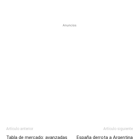
Anuncios
Artículo anterior
Artículo siguiente
Tabla de mercado: avanzadas
España derrota a Argentina