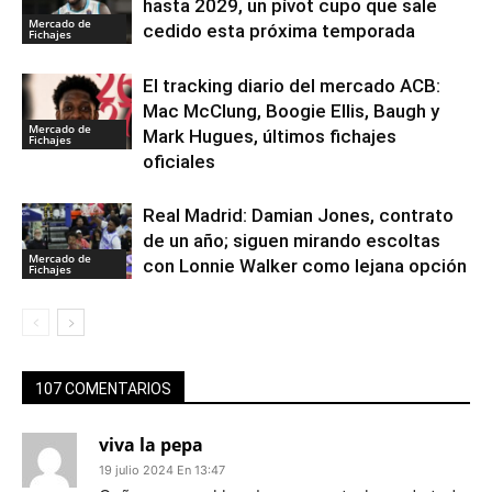
hasta 2029, un pívot cupo que sale
Mercado de
cedido esta próxima temporada
Fichajes
El tracking diario del mercado ACB:
Mac McClung, Boogie Ellis, Baugh y
Mercado de
Mark Hugues, últimos fichajes
Fichajes
oficiales
Real Madrid: Damian Jones, contrato
de un año; siguen mirando escoltas
Mercado de
con Lonnie Walker como lejana opción
Fichajes
107 COMENTARIOS
viva la pepa
19 julio 2024 En 13:47