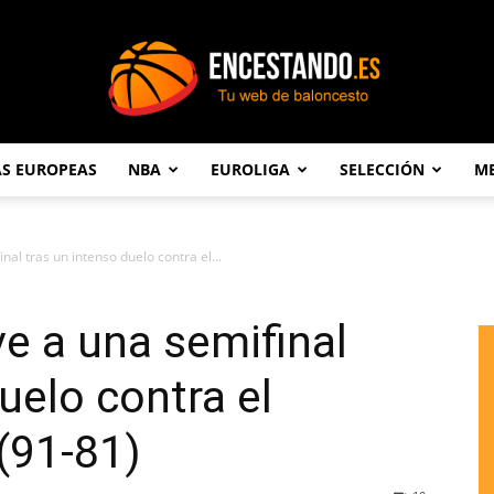
AS EUROPEAS
NBA
EUROLIGA
SELECCIÓN
ME
Encestando.es
nal tras un intenso duelo contra el...
ve a una semifinal
uelo contra el
(91-81)