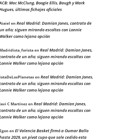
ACB: Mac McClung, Boogie Ellis, Baugh y Mark
Hugues, últimos fichajes oficiales
Real Madrid: Damian Jones, contrato de
Aiaiel
en
un año; siguen mirando escoltas con Lonnie
Walker como lejana opción
Real Madrid: Damian Jones,
Madridista_forista
en
contrato de un año; siguen mirando escoltas con
Lonnie Walker como lejana opción
Real Madrid: Damian Jones,
JotaDeLosPlanetas
en
contrato de un año; siguen mirando escoltas con
Lonnie Walker como lejana opción
Real Madrid: Damian Jones,
Javi C Martínez
en
contrato de un año; siguen mirando escoltas con
Lonnie Walker como lejana opción
El Valencia Basket firmó a Oumar Ballo
Egon
en
hasta 2029, un pívot cupo que sale cedido esta