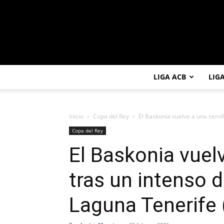
LIGA ACB
LIG
Inicio
Copa del Rey
El Baskonia vuelve a una semifi
Copa del Rey
El Baskonia vuel
tras un intenso d
Laguna Tenerife 