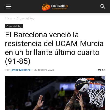
Inicio
Copa del Rey
Copa del Rey
El Barcelona venció la
resistencia del UCAM Murcia
en un brillante último cuarto
(91-85)
Por
Javier Maestro
-
20 febrero 2026
57