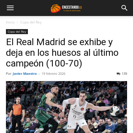
Inicio
Copa del Rey
Copa del Rey
El Real Madrid se exhibe y
deja en los huesos al último
campeón (100-70)
Por
Javier Maestro
-
19 febrero 2026
139