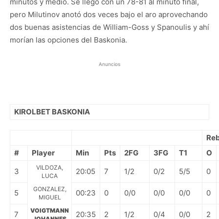
minutos y medio. Se llegó con un 78-81 al minuto final,
pero Milutinov anotó dos veces bajo el aro aprovechando
dos buenas asistencias de William-Goss y Spanoulis y ahí
morían las opciones del Baskonia.
Anuncios
KIROLBET BASKONIA
Re
#
Player
Min
Pts
2FG
3FG
T1
O
VILDOZA,
3
20:05
7
1/2
0/2
5/5
0
LUCA
GONZALEZ,
5
00:23
0
0/0
0/0
0/0
0
MIGUEL
VOIGTMANN
7
20:35
2
1/2
0/4
0/0
2
JOHANNES