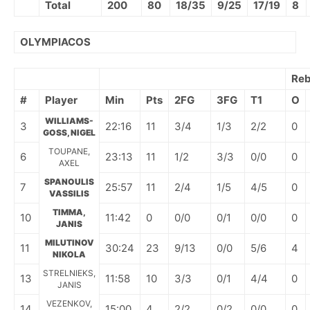
Total
200
80
18/35
9/25
17/19
8
OLYMPIACOS
Reb
#
Player
Min
Pts
2FG
3FG
T1
O
WILLIAMS-
3
22:16
11
3/4
1/3
2/2
0
GOSS, NIGEL
TOUPANE,
6
23:13
11
1/2
3/3
0/0
0
AXEL
SPANOULIS
7
25:57
11
2/4
1/5
4/5
0
VASSILIS
TIMMA,
10
11:42
0
0/0
0/1
0/0
0
JANIS
MILUTINOV
11
30:24
23
9/13
0/0
5/6
4
NIKOLA
STRELNIEKS,
13
11:58
10
3/3
0/1
4/4
0
JANIS
VEZENKOV,
14
15:00
4
2/2
0/2
0/0
0