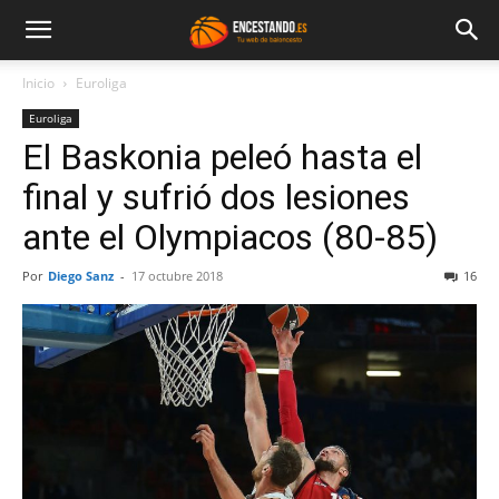
Inicio
Euroliga
Euroliga
El Baskonia peleó hasta el
final y sufrió dos lesiones
ante el Olympiacos (80-85)
Por
Diego Sanz
-
17 octubre 2018
16