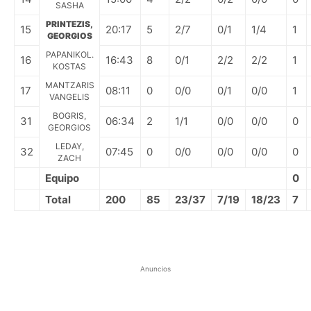
SASHA
PRINTEZIS,
15
20:17
5
2/7
0/1
1/4
1
GEORGIOS
PAPANIKOL.
16
16:43
8
0/1
2/2
2/2
1
KOSTAS
MANTZARIS
17
08:11
0
0/0
0/1
0/0
1
VANGELIS
BOGRIS,
31
06:34
2
1/1
0/0
0/0
0
GEORGIOS
LEDAY,
32
07:45
0
0/0
0/0
0/0
0
ZACH
Equipo
0
Total
200
85
23/37
7/19
18/23
7
Anuncios