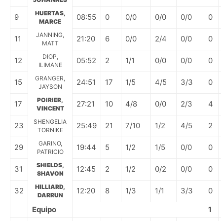
HUERTAS,
9
08:55
0
0/0
0/0
0/0
0
MARCE
JANNING,
11
21:20
6
0/0
2/4
0/0
0
MATT
DIOP,
12
05:52
2
1/1
0/0
0/0
0
ILIMANE
GRANGER,
15
24:51
17
1/5
4/5
3/3
0
JAYSON
POIRIER,
17
27:21
10
4/8
0/0
2/3
4
VINCENT
SHENGELIA
23
25:49
21
7/10
1/2
4/5
2
TORNIKE
GARINO,
29
19:44
5
1/2
1/5
0/0
0
PATRICIO
SHIELDS,
31
12:45
2
1/2
0/2
0/0
0
SHAVON
HILLIARD,
32
12:20
8
1/3
1/1
3/3
0
DARRUN
Equipo
1