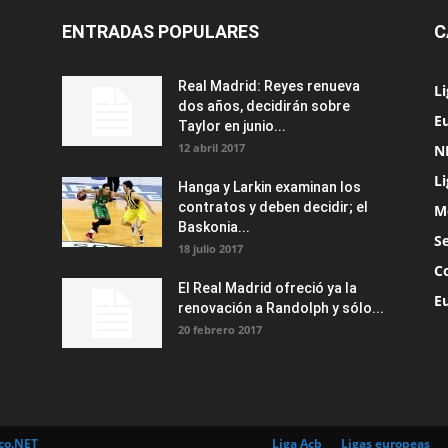
ENTRADAS POPULARES
C
Real Madrid: Reyes renueva
L
dos años, decidirán sobre
Eu
Taylor en junio...
12 abril 2017
N
L
Hanga y Larkin examinan los
contratos y deben decidir; el
M
Baskonia...
S
18 julio 2017
C
El Real Madrid ofreció ya la
E
renovación a Randolph y sólo...
20 febrero 2017
co.NET
Liga Acb
Ligas europeas