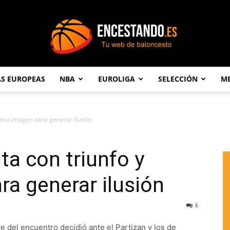
AS EUROPEAS
NBA
EUROLIGA
SELECCIÓN
ME
Encestando.es
uena imagen para generar ilusión
ta con triunfo y
a generar ilusión
6
e del encuentro decidió ante el Partizan y los de