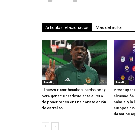
Artículos relacionados
Más del autor
Euroliga
Euroliga
El nuevo Panathinaikos, hecho por y
Preocupación
para ganar: Obradovic ante el reto
eliminación
de poner orden en una constelación
salarial y l
de estrellas
europea dis
de varios e