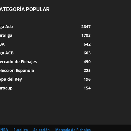
ATEGORÍA POPULAR
iga Acb
2647
roliga
1793
BA
642
iga ACB
603
ercado de Fichajes
490
elección Española
225
opa del Rey
196
urocup
154
NBA
Euroliga
Selección
Mercado de Fichajes