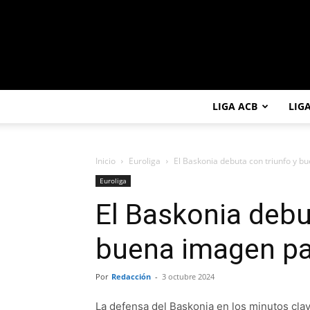
LIGA ACB
LIG
Inicio
Euroliga
El Baskonia debuta con triunfo y b
Euroliga
El Baskonia debu
buena imagen par
Por
Redacción
-
3 octubre 2024
La defensa del Baskonia en los minutos clav