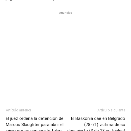
Anuncios
Artículo anterior
Artículo siguiente
El juez ordena la detención de
El Baskonia cae en Belgrado
Marcus Slaughter para abrir el
(78-71) víctima de su
juicio por su pasaporte falso
desacierto (3 de 18 en triples)