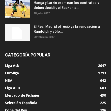
Hanga y Larkin examinan los contratos y
deben decidir; el Baskonia...
18 julio 2017
El Real Madrid ofreció ya la renovación a
Randolph y sólo...
20 febrero 2017
CATEGORÍA POPULAR
Liga Acb
2647
Euroliga
1793
NBA
642
Liga ACB
603
Mercado de Fichajes
490
Selección Española
225
Copa del Rey
196